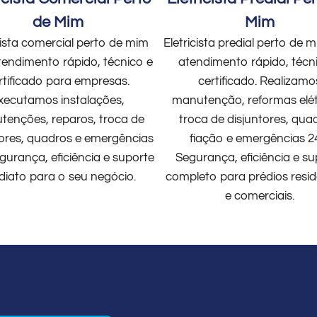
de Mim
Mim
cista comercial perto de mim
Eletricista predial perto de
endimento rápido, técnico e
atendimento rápido, técn
rtificado para empresas.
certificado. Realizamo
xecutamos instalações,
manutenção, reformas elét
enções, reparos, troca de
troca de disjuntores, qua
tores, quadros e emergências
fiação e emergências 2
gurança, eficiência e suporte
Segurança, eficiência e su
diato para o seu negócio.
completo para prédios resid
e comerciais.