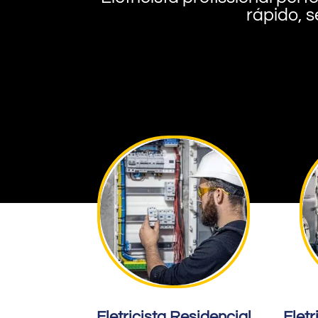
rápido, s
Eletricista Residencial
Eletr