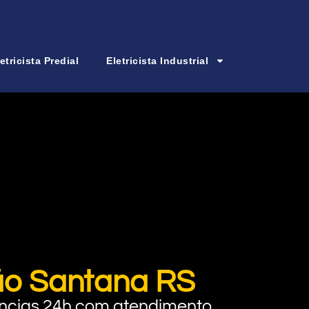
etricista Predial
Eletricista Industrial
tão Santana RS
rgências 24h com atendimento