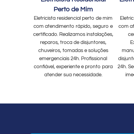
Perto de Mim
Eletricista residencial perto de mim
Eletri
com atendimento rápido, seguro e
com at
certificado. Realizamos instalações,
ce
reparos, troca de disjuntores,
E
chuveiros, tomadas e soluções
manut
emergenciais 24h. Profissional
disjun
confiável, experiente e pronto para
24h. Se
atender sua necessidade.
ime