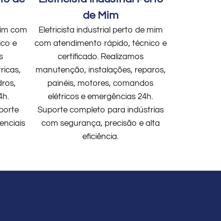
de Mim
 mim com
Eletricista industrial perto de mim
ico e
com atendimento rápido, técnico e
s
certificado. Realizamos
ricas,
manutenção, instalações, reparos,
dros,
painéis, motores, comandos
4h.
elétricos e emergências 24h.
porte
Suporte completo para indústrias
enciais
com segurança, precisão e alta
eficiência.