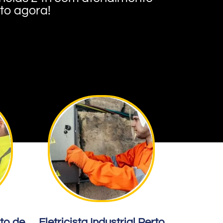
nto agora!
rto de
Eletricista Industrial Perto