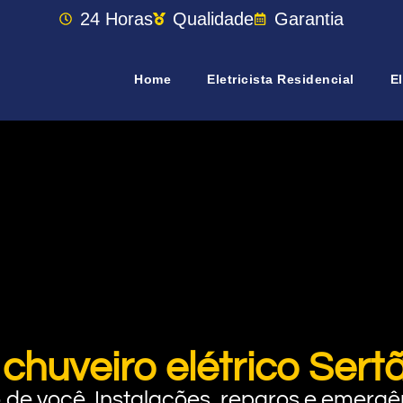
24 Horas
Qualidade
Garantia
Home
Eletricista Residencial
El
 chuveiro elétrico Ser
rto de você. Instalações, reparos e eme