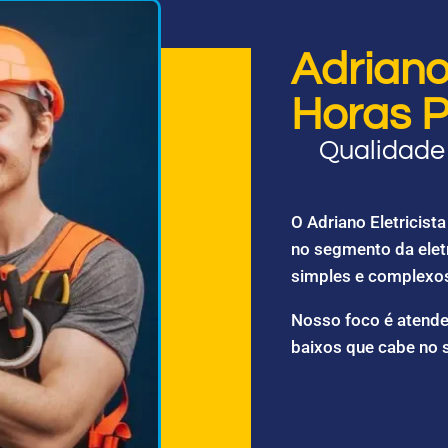
Adriano 
Horas P
Qualidade 
O Adriano Eletricis
no segmento da elet
simples e complexo
Nosso foco é atende
baixos que cabe no 