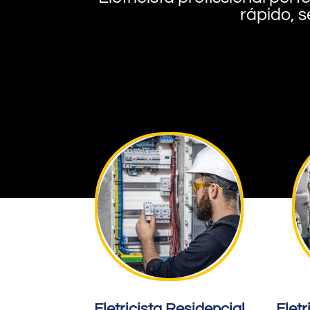
rápido, s
Eletricista Residencial
Eletr