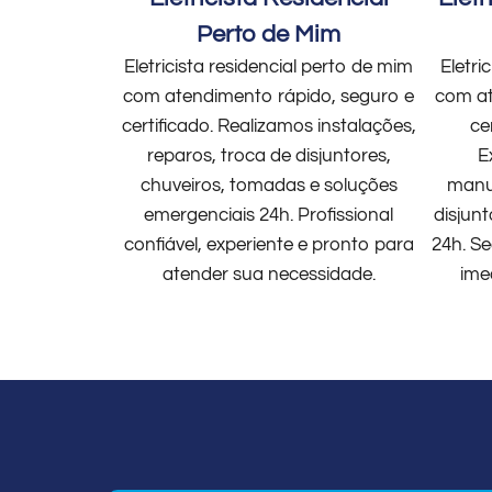
Perto de Mim
Eletricista residencial perto de mim
Eletri
com atendimento rápido, seguro e
com at
certificado. Realizamos instalações,
ce
reparos, troca de disjuntores,
E
chuveiros, tomadas e soluções
manut
emergenciais 24h. Profissional
disjun
confiável, experiente e pronto para
24h. Se
atender sua necessidade.
ime