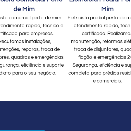
de Mim
Mim
cista comercial perto de mim
Eletricista predial perto de
endimento rápido, técnico e
atendimento rápido, técn
rtificado para empresas.
certificado. Realizamo
xecutamos instalações,
manutenção, reformas elét
enções, reparos, troca de
troca de disjuntores, qua
tores, quadros e emergências
fiação e emergências 2
gurança, eficiência e suporte
Segurança, eficiência e su
diato para o seu negócio.
completo para prédios resid
e comerciais.