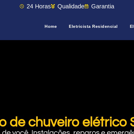
24 Horas
Qualidade
Garantia
Home
Eletricista Residencial
El
o de chuveiro elétrico
rto de você. Instalações, reparos e eme