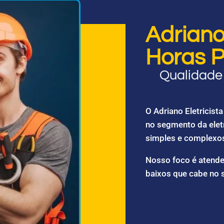
Adriano 
Horas P
Qualidade 
O Adriano Eletricis
no segmento da elet
simples e complexo
Nosso foco é atende
baixos que cabe no 