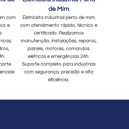
de Mim
 mim com
Eletricista industrial perto de mim
ico e
com atendimento rápido, técnico e
s
certificado. Realizamos
ricas,
manutenção, instalações, reparos,
dros,
painéis, motores, comandos
4h.
elétricos e emergências 24h.
porte
Suporte completo para indústrias
enciais
com segurança, precisão e alta
eficiência.