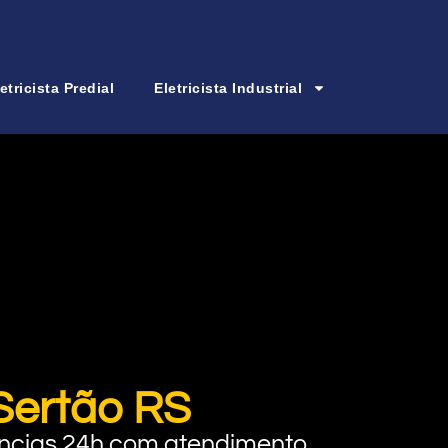
etricista Predial
Eletricista Industrial
 Sertão RS
rgências 24h com atendimento