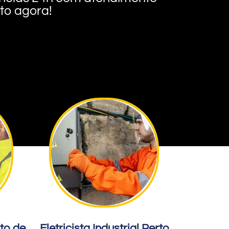
nto agora!
rto de
Eletricista Industrial Perto