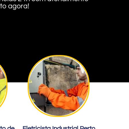
nto agora!
rto de
Eletricista Industrial Perto