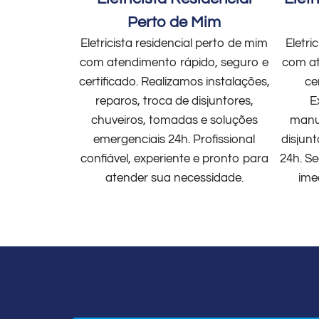
Perto de Mim
Eletricista residencial perto de mim
Eletri
com atendimento rápido, seguro e
com at
certificado. Realizamos instalações,
ce
reparos, troca de disjuntores,
E
chuveiros, tomadas e soluções
manut
emergenciais 24h. Profissional
disjun
confiável, experiente e pronto para
24h. Se
atender sua necessidade.
ime