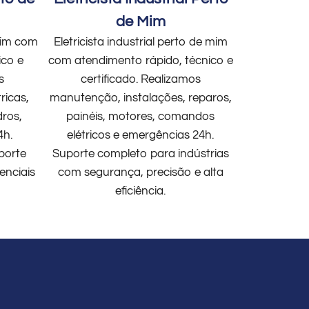
de Mim
 mim com
Eletricista industrial perto de mim
ico e
com atendimento rápido, técnico e
s
certificado. Realizamos
ricas,
manutenção, instalações, reparos,
dros,
painéis, motores, comandos
4h.
elétricos e emergências 24h.
porte
Suporte completo para indústrias
enciais
com segurança, precisão e alta
eficiência.