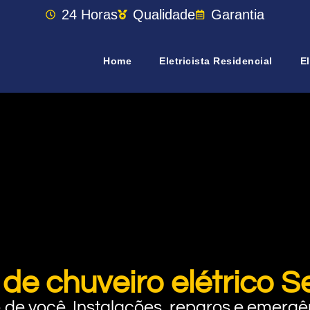
24 Horas
Qualidade
Garantia
Home
Eletricista Residencial
El
 de chuveiro elétrico 
rto de você. Instalações, reparos e eme