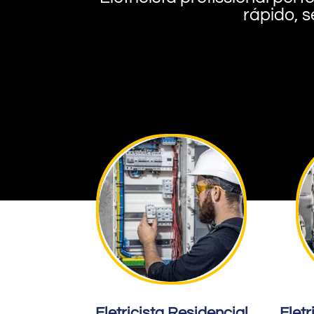
rápido, s
Eletricista Residencial
Eletr