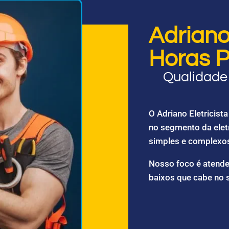
Adriano 
Horas P
Qualidade 
O Adriano Eletricis
no segmento da elet
simples e complexo
Nosso foco é atende
baixos que cabe no 