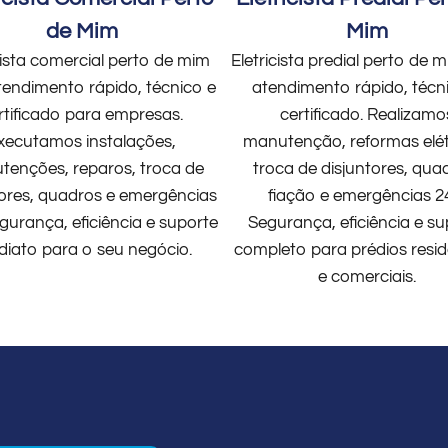
de Mim
Mim
cista comercial perto de mim
Eletricista predial perto de
endimento rápido, técnico e
atendimento rápido, técn
rtificado para empresas.
certificado. Realizamo
xecutamos instalações,
manutenção, reformas elét
enções, reparos, troca de
troca de disjuntores, qua
tores, quadros e emergências
fiação e emergências 2
gurança, eficiência e suporte
Segurança, eficiência e su
diato para o seu negócio.
completo para prédios resid
e comerciais.