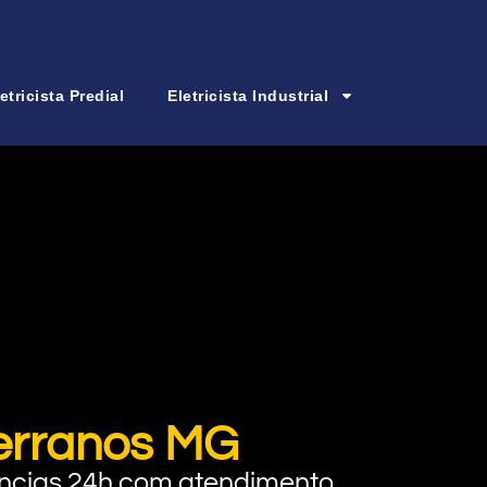
etricista Predial
Eletricista Industrial
Serranos MG
rgências 24h com atendimento