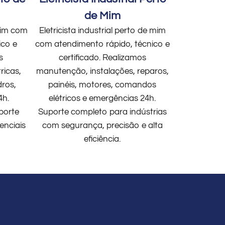
de Mim
 mim com
Eletricista industrial perto de mim
ico e
com atendimento rápido, técnico e
s
certificado. Realizamos
ricas,
manutenção, instalações, reparos,
dros,
painéis, motores, comandos
4h.
elétricos e emergências 24h.
porte
Suporte completo para indústrias
enciais
com segurança, precisão e alta
eficiência.