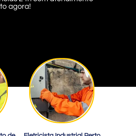
nto agora!
rto de
Eletricista Industrial Perto