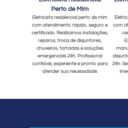
Perto de Mim
Eletricista residencial perto de mim
Eletri
com atendimento rápido, seguro e
com at
certificado. Realizamos instalações,
ce
reparos, troca de disjuntores,
E
chuveiros, tomadas e soluções
manut
emergenciais 24h. Profissional
disjun
confiável, experiente e pronto para
24h. Se
atender sua necessidade.
ime