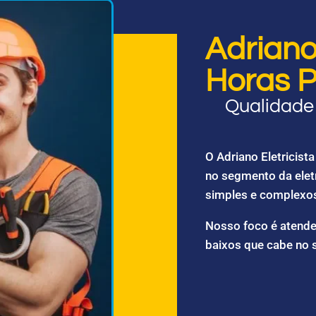
Adriano 
Horas P
Qualidade 
O Adriano Eletricis
no segmento da elet
simples e complexo
Nosso foco é atende
baixos que cabe no 