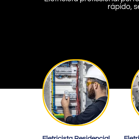
rápido, s
Eletricista Residencial
Eletr