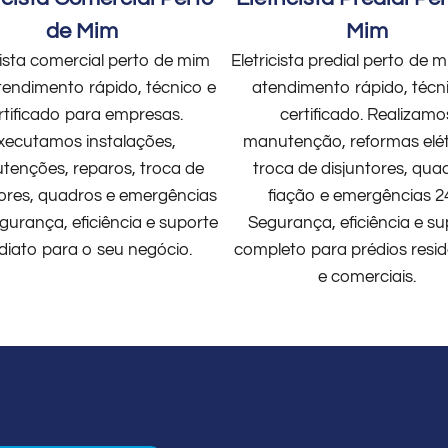
de Mim
Mim
cista comercial perto de mim
Eletricista predial perto de
endimento rápido, técnico e
atendimento rápido, técn
rtificado para empresas.
certificado. Realizamo
xecutamos instalações,
manutenção, reformas elét
enções, reparos, troca de
troca de disjuntores, qua
tores, quadros e emergências
fiação e emergências 2
gurança, eficiência e suporte
Segurança, eficiência e su
diato para o seu negócio.
completo para prédios resid
e comerciais.