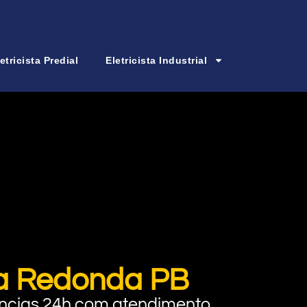
etricista Predial
Eletricista Industrial
rra Redonda PB
rgências 24h com atendimento