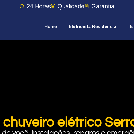
24 Horas
Qualidade
Garantia
Home
Eletricista Residencial
El
 chuveiro elétrico Se
rto de você. Instalações, reparos e eme