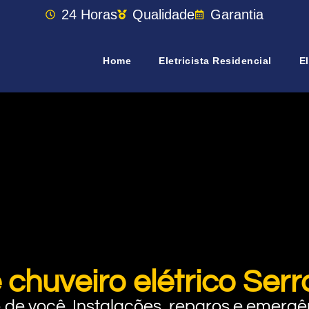
24 Horas
Qualidade
Garantia
Home
Eletricista Residencial
El
 chuveiro elétrico Se
rto de você. Instalações, reparos e eme