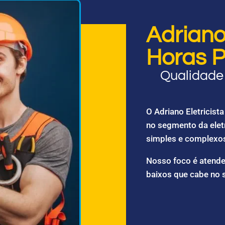
Adriano 
Horas P
Qualidade 
O Adriano Eletricis
no segmento da elet
simples e complexo
Nosso foco é atende
baixos que cabe no 