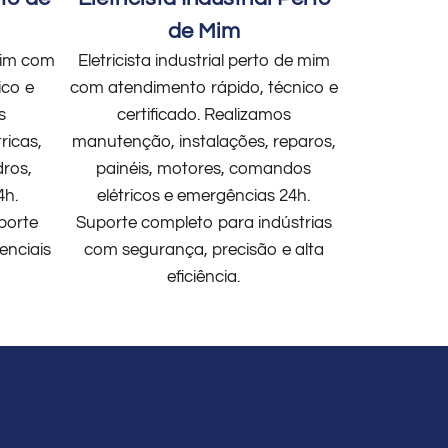
de Mim
 mim com
Eletricista industrial perto de mim
ico e
com atendimento rápido, técnico e
s
certificado. Realizamos
ricas,
manutenção, instalações, reparos,
dros,
painéis, motores, comandos
4h.
elétricos e emergências 24h.
porte
Suporte completo para indústrias
enciais
com segurança, precisão e alta
eficiência.