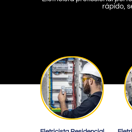
rápido, s
Eletricista Residencial
Eletr