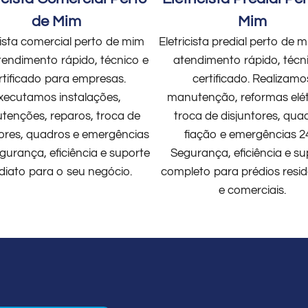
de Mim
Mim
cista comercial perto de mim
Eletricista predial perto de
endimento rápido, técnico e
atendimento rápido, técn
rtificado para empresas.
certificado. Realizamo
xecutamos instalações,
manutenção, reformas elét
enções, reparos, troca de
troca de disjuntores, qua
tores, quadros e emergências
fiação e emergências 2
gurança, eficiência e suporte
Segurança, eficiência e su
diato para o seu negócio.
completo para prédios resid
e comerciais.