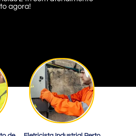
nto agora!
rto de
Eletricista Industrial Perto