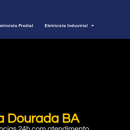
etricista Predial
Eletricista Industrial
rra Dourada BA
rgências 24h com atendimento