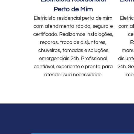
Perto de Mim
Eletricista residencial perto de mim
Eletri
com atendimento rápido, seguro e
com at
certificado. Realizamos instalações,
ce
reparos, troca de disjuntores,
E
chuveiros, tomadas e soluções
manut
emergenciais 24h. Profissional
disjun
confiável, experiente e pronto para
24h. Se
atender sua necessidade.
ime