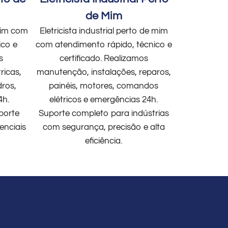
de Mim
 mim com
Eletricista industrial perto de mim
ico e
com atendimento rápido, técnico e
s
certificado. Realizamos
ricas,
manutenção, instalações, reparos,
dros,
painéis, motores, comandos
4h.
elétricos e emergências 24h.
porte
Suporte completo para indústrias
enciais
com segurança, precisão e alta
eficiência.