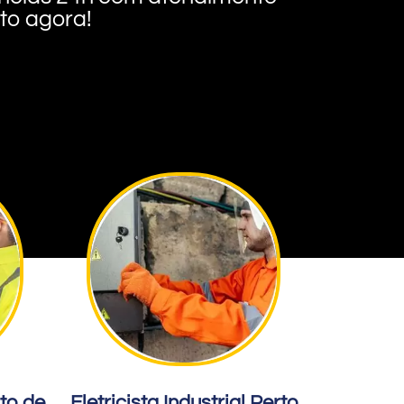
nto agora!
rto de
Eletricista Industrial Perto