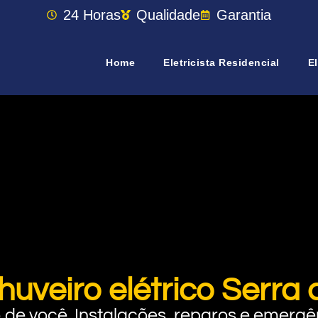
24 Horas
Qualidade
Garantia
Home
Eletricista Residencial
El
huveiro elétrico Serr
rto de você. Instalações, reparos e eme