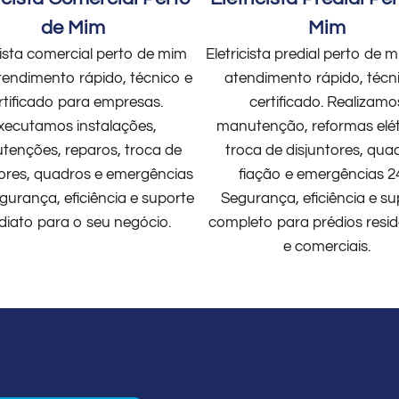
de Mim
Mim
cista comercial perto de mim
Eletricista predial perto de
endimento rápido, técnico e
atendimento rápido, técn
rtificado para empresas.
certificado. Realizamo
xecutamos instalações,
manutenção, reformas elét
enções, reparos, troca de
troca de disjuntores, qua
tores, quadros e emergências
fiação e emergências 2
gurança, eficiência e suporte
Segurança, eficiência e su
diato para o seu negócio.
completo para prédios resid
e comerciais.