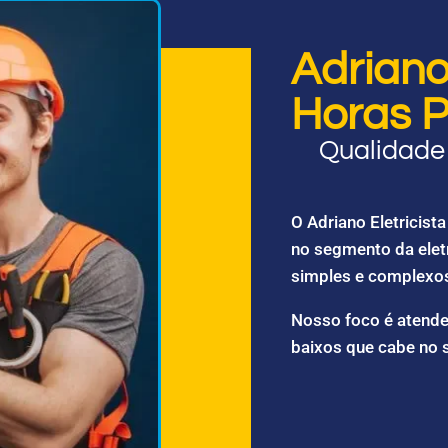
Adriano 
Horas P
Qualidade 
O Adriano Eletricis
no segmento da elet
simples e complexo
Nosso foco é atende
baixos que cabe no 