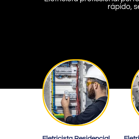
rápido, s
Eletricista Residencial
Eletr