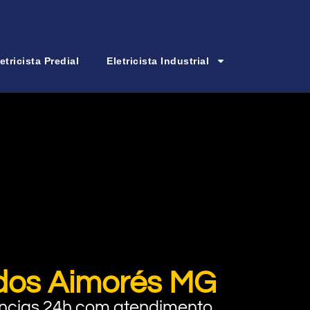
etricista Predial
Eletricista Industrial
a dos Aimorés MG
rgências 24h com atendimento