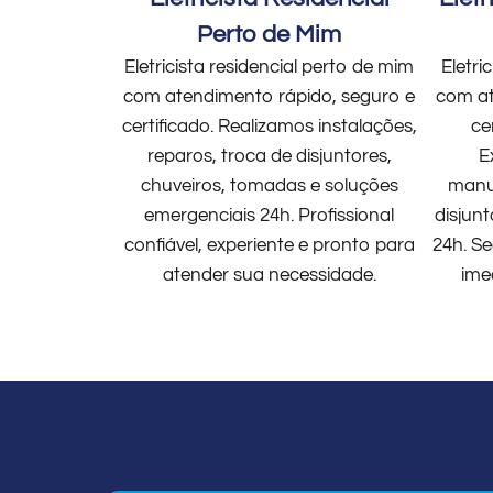
Perto de Mim
Eletricista residencial perto de mim
Eletri
com atendimento rápido, seguro e
com at
certificado. Realizamos instalações,
ce
reparos, troca de disjuntores,
E
chuveiros, tomadas e soluções
manut
emergenciais 24h. Profissional
disjun
confiável, experiente e pronto para
24h. Se
atender sua necessidade.
ime