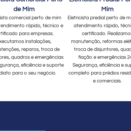
de Mim
Mim
cista comercial perto de mim
Eletricista predial perto de
endimento rápido, técnico e
atendimento rápido, técn
rtificado para empresas.
certificado. Realizamo
xecutamos instalações,
manutenção, reformas elét
enções, reparos, troca de
troca de disjuntores, qua
tores, quadros e emergências
fiação e emergências 2
gurança, eficiência e suporte
Segurança, eficiência e su
diato para o seu negócio.
completo para prédios resid
e comerciais.