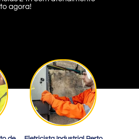
nto agora!
rto de
Eletricista Industrial Perto