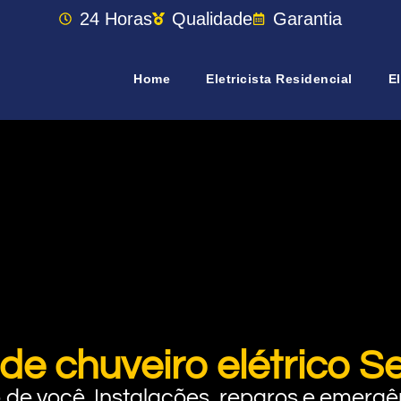
24 Horas
Qualidade
Garantia
Home
Eletricista Residencial
El
de chuveiro elétrico S
rto de você. Instalações, reparos e eme