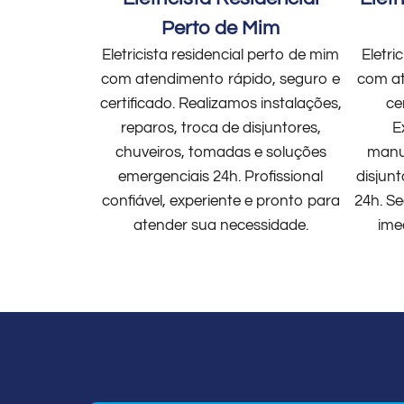
Perto de Mim
Eletricista residencial perto de mim
Eletri
com atendimento rápido, seguro e
com at
certificado. Realizamos instalações,
ce
reparos, troca de disjuntores,
E
chuveiros, tomadas e soluções
manut
emergenciais 24h. Profissional
disjun
confiável, experiente e pronto para
24h. Se
atender sua necessidade.
ime