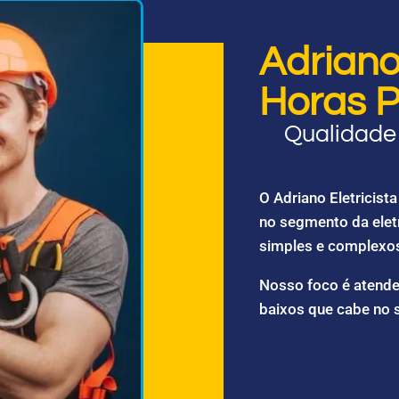
Adriano 
Horas P
Qualidade 
O Adriano Eletricis
no segmento da elet
simples e complexo
Nosso foco é atende
baixos que cabe no 