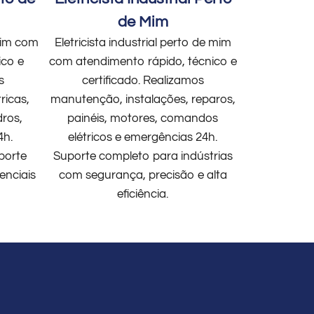
de Mim
 mim com
Eletricista industrial perto de mim
ico e
com atendimento rápido, técnico e
s
certificado. Realizamos
ricas,
manutenção, instalações, reparos,
dros,
painéis, motores, comandos
4h.
elétricos e emergências 24h.
porte
Suporte completo para indústrias
enciais
com segurança, precisão e alta
eficiência.