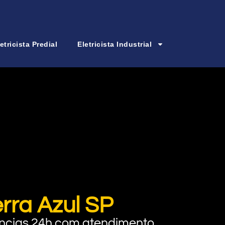
etricista Predial
Eletricista Industrial
erra Azul SP
rgências 24h com atendimento