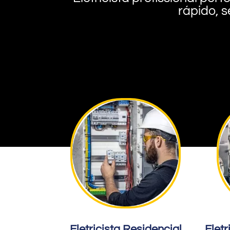
rápido, s
Eletricista Residencial
Eletr