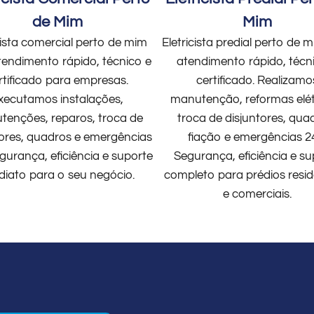
de Mim
Mim
cista comercial perto de mim
Eletricista predial perto de
endimento rápido, técnico e
atendimento rápido, técn
rtificado para empresas.
certificado. Realizamo
xecutamos instalações,
manutenção, reformas elét
enções, reparos, troca de
troca de disjuntores, qua
tores, quadros e emergências
fiação e emergências 2
gurança, eficiência e suporte
Segurança, eficiência e su
diato para o seu negócio.
completo para prédios resid
e comerciais.