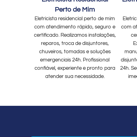
Perto de Mim
Eletricista residencial perto de mim
Eletri
com atendimento rápido, seguro e
com at
certificado. Realizamos instalações,
ce
reparos, troca de disjuntores,
E
chuveiros, tomadas e soluções
manut
emergenciais 24h. Profissional
disjun
confiável, experiente e pronto para
24h. Se
atender sua necessidade.
ime