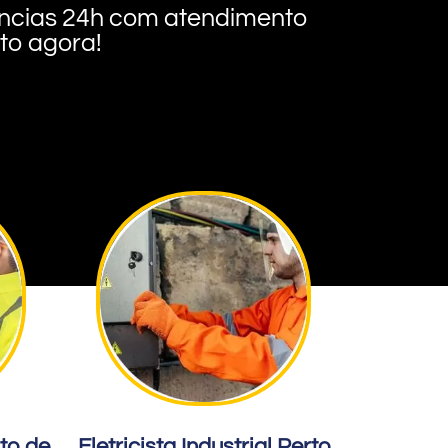
rgências 24h com atendimento
nto agora!
rto de
Eletricista Industrial Perto