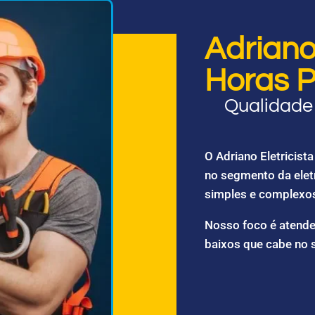
Adriano 
Horas P
Qualidade 
O Adriano Eletricis
no segmento da elet
simples e complexo
Nosso foco é atende
baixos que cabe no 