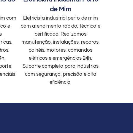
de Mim
 mim com
Eletricista industrial perto de mim
ico e
com atendimento rápido, técnico e
s
certificado. Realizamos
ricas,
manutenção, instalações, reparos,
dros,
painéis, motores, comandos
4h.
elétricos e emergências 24h.
porte
Suporte completo para indústrias
enciais
com segurança, precisão e alta
eficiência.