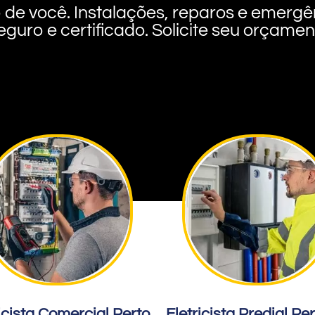
rto de você. Instalações, reparos e eme
eguro e certificado. Solicite seu orçame
icista Comercial Perto
Eletricista Predial Pe