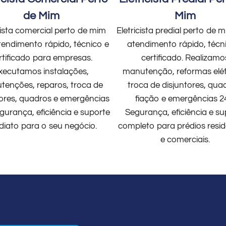
de Mim
Mim
cista comercial perto de mim
Eletricista predial perto de
endimento rápido, técnico e
atendimento rápido, técn
rtificado para empresas.
certificado. Realizamo
xecutamos instalações,
manutenção, reformas elét
enções, reparos, troca de
troca de disjuntores, qua
tores, quadros e emergências
fiação e emergências 2
gurança, eficiência e suporte
Segurança, eficiência e su
diato para o seu negócio.
completo para prédios resid
e comerciais.