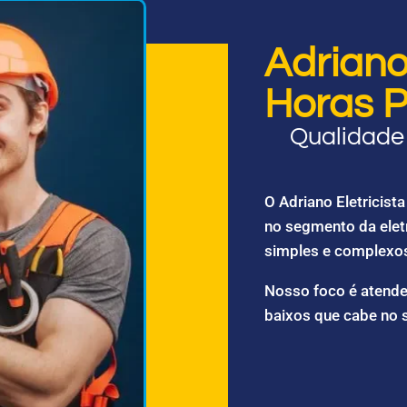
Adriano 
Horas P
Qualidade 
O Adriano Eletricis
no segmento da elet
simples e complexo
Nosso foco é atende
baixos que cabe no 