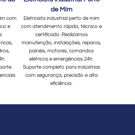
de Mim
 mim com
Eletricista industrial perto de mim
ico e
com atendimento rápido, técnico e
s
certificado. Realizamos
ricas,
manutenção, instalações, reparos,
dros,
painéis, motores, comandos
4h.
elétricos e emergências 24h.
porte
Suporte completo para indústrias
enciais
com segurança, precisão e alta
eficiência.