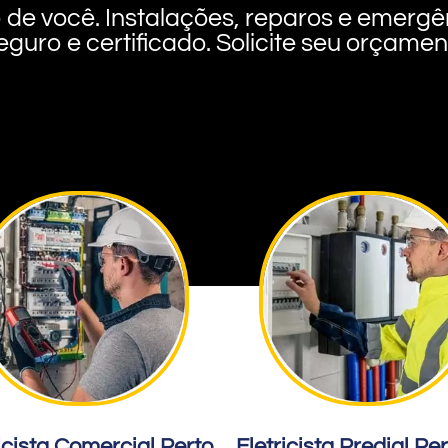
rto de você. Instalações, reparos e eme
eguro e certificado. Solicite seu orçame
icista Comercial Perto
Eletricista Predial Pe