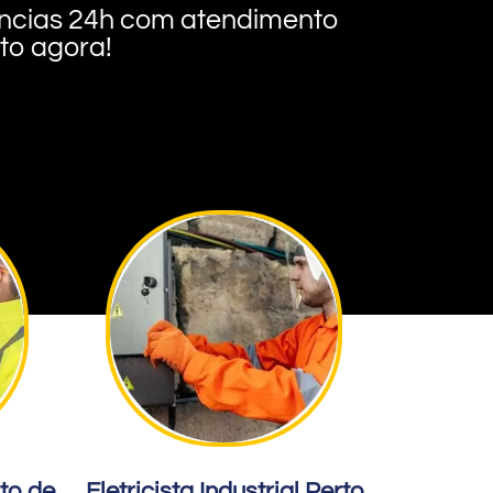
rgências 24h com atendimento
nto agora!
rto de
Eletricista Industrial Perto