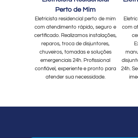
Perto de Mim
Eletricista residencial perto de mim
Eletri
com atendimento rápido, seguro e
com at
certificado. Realizamos instalações,
ce
reparos, troca de disjuntores,
E
chuveiros, tomadas e soluções
manut
emergenciais 24h. Profissional
disjun
confiável, experiente e pronto para
24h. Se
atender sua necessidade.
ime