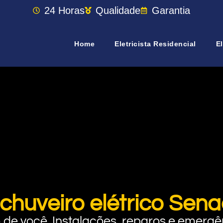
24 Horas
Qualidade
Garantia
Home
Eletricista Residencial
El
 chuveiro elétrico Sen
rto de você. Instalações, reparos e eme