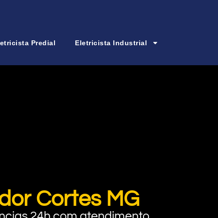
etricista Predial
Eletricista Industrial
ador Cortes MG
rgências 24h com atendimento