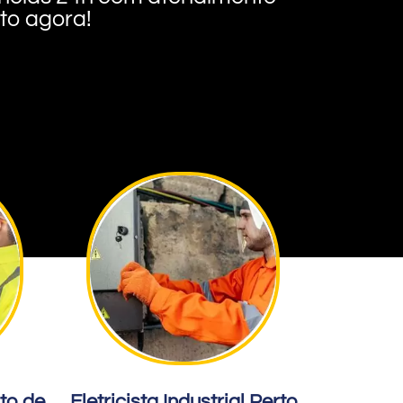
nto agora!
rto de
Eletricista Industrial Perto