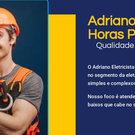
Adriano 
Horas P
Qualidade 
O Adriano Eletricis
no segmento da elet
simples e complexo
Nosso foco é atende
baixos que cabe no 