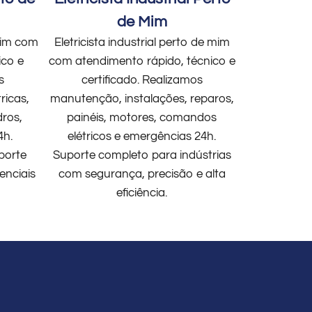
de Mim
 mim com
Eletricista industrial perto de mim
ico e
com atendimento rápido, técnico e
s
certificado. Realizamos
ricas,
manutenção, instalações, reparos,
dros,
painéis, motores, comandos
4h.
elétricos e emergências 24h.
porte
Suporte completo para indústrias
enciais
com segurança, precisão e alta
eficiência.