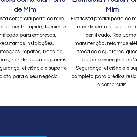
de Mim
Mim
cista comercial perto de mim
Eletricista predial perto de
endimento rápido, técnico e
atendimento rápido, técn
rtificado para empresas.
certificado. Realizamo
xecutamos instalações,
manutenção, reformas elét
enções, reparos, troca de
troca de disjuntores, qua
tores, quadros e emergências
fiação e emergências 2
gurança, eficiência e suporte
Segurança, eficiência e su
diato para o seu negócio.
completo para prédios resid
e comerciais.