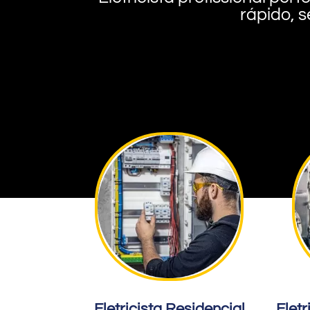
rápido, s
Eletricista Residencial
Eletr