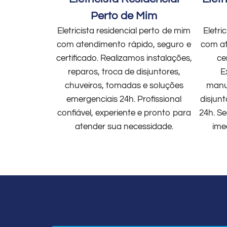
Perto de Mim
Eletricista residencial perto de mim
Eletri
com atendimento rápido, seguro e
com at
certificado. Realizamos instalações,
ce
reparos, troca de disjuntores,
E
chuveiros, tomadas e soluções
manut
emergenciais 24h. Profissional
disjun
confiável, experiente e pronto para
24h. Se
atender sua necessidade.
ime