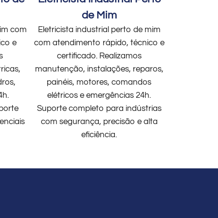
de Mim
 mim com
Eletricista industrial perto de mim
ico e
com atendimento rápido, técnico e
s
certificado. Realizamos
ricas,
manutenção, instalações, reparos,
dros,
painéis, motores, comandos
4h.
elétricos e emergências 24h.
porte
Suporte completo para indústrias
enciais
com segurança, precisão e alta
eficiência.