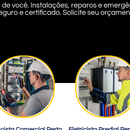
rto de você. Instalações, reparos e eme
eguro e certificado. Solicite seu orçame
icista Comercial Perto
Eletricista Predial Pe