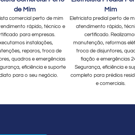
de Mim
Mim
cista comercial perto de mim
Eletricista predial perto de
endimento rápido, técnico e
atendimento rápido, técn
rtificado para empresas.
certificado. Realizamo
xecutamos instalações,
manutenção, reformas elét
enções, reparos, troca de
troca de disjuntores, qua
tores, quadros e emergências
fiação e emergências 2
gurança, eficiência e suporte
Segurança, eficiência e su
diato para o seu negócio.
completo para prédios resid
e comerciais.