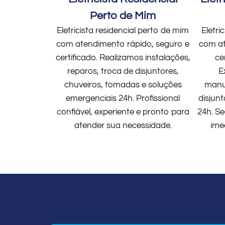
Perto de Mim
Eletricista residencial perto de mim
Eletri
com atendimento rápido, seguro e
com at
certificado. Realizamos instalações,
ce
reparos, troca de disjuntores,
E
chuveiros, tomadas e soluções
manut
emergenciais 24h. Profissional
disjun
confiável, experiente e pronto para
24h. Se
atender sua necessidade.
ime