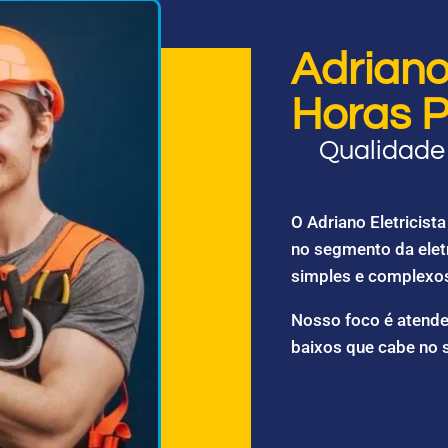
Adriano 
Horas P
Qualidade 
O Adriano Eletricis
no segmento da elet
simples e complexo
Nosso foco é atende
baixos que cabe no 