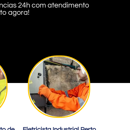
rgências 24h com atendimento
nto agora!
rto de
Eletricista Industrial Perto