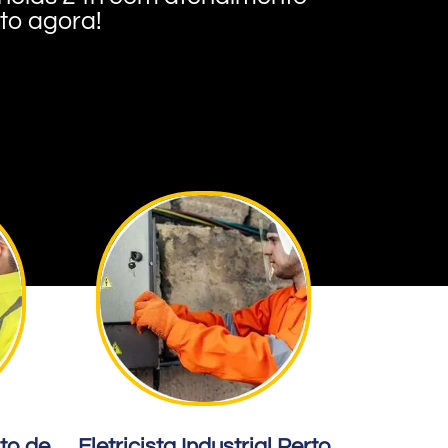
nto agora!
rto de
Eletricista Industrial Perto