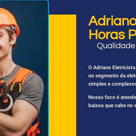
Adriano 
Horas P
Qualidade 
O Adriano Eletricis
no segmento da elet
simples e complexo
Nosso foco é atende
baixos que cabe no 