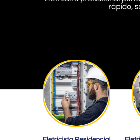
rápido, s
Eletricista Residencial
Eletr