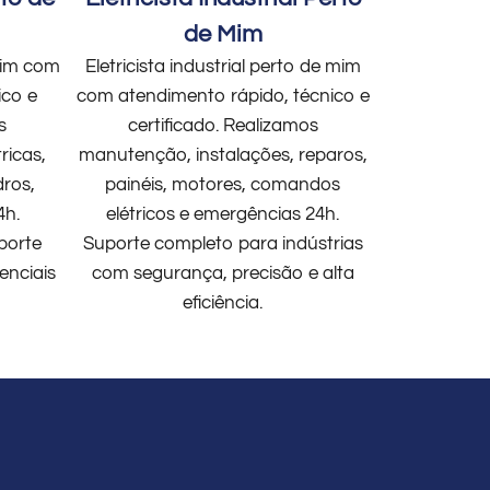
de Mim
 mim com
Eletricista industrial perto de mim
ico e
com atendimento rápido, técnico e
s
certificado. Realizamos
ricas,
manutenção, instalações, reparos,
dros,
painéis, motores, comandos
4h.
elétricos e emergências 24h.
porte
Suporte completo para indústrias
enciais
com segurança, precisão e alta
eficiência.