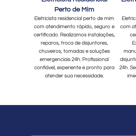
Perto de Mim
Eletricista residencial perto de mim
Eletri
com atendimento rápido, seguro e
com at
certificado. Realizamos instalações,
ce
reparos, troca de disjuntores,
E
chuveiros, tomadas e soluções
manut
emergenciais 24h. Profissional
disjun
confiável, experiente e pronto para
24h. Se
atender sua necessidade.
ime