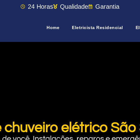
24 Horas
Qualidade
Garantia
Home
Eletricista Residencial
El
 chuveiro elétrico Sã
rto de você. Instalações, reparos e eme