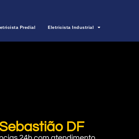
etricista Predial
Eletricista Industrial
o Sebastião DF
rgências 24h com atendimento