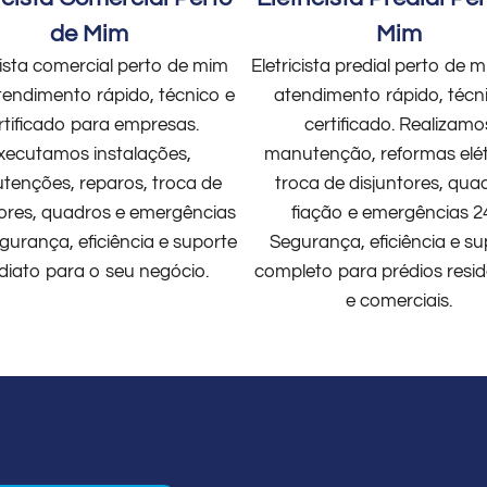
de Mim
Mim
cista comercial perto de mim
Eletricista predial perto de
endimento rápido, técnico e
atendimento rápido, técn
rtificado para empresas.
certificado. Realizamo
xecutamos instalações,
manutenção, reformas elét
enções, reparos, troca de
troca de disjuntores, qua
tores, quadros e emergências
fiação e emergências 2
gurança, eficiência e suporte
Segurança, eficiência e su
diato para o seu negócio.
completo para prédios resid
e comerciais.