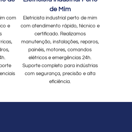
de Mim
 mim com
Eletricista industrial perto de mim
ico e
com atendimento rápido, técnico e
s
certificado. Realizamos
ricas,
manutenção, instalações, reparos,
dros,
painéis, motores, comandos
4h.
elétricos e emergências 24h.
porte
Suporte completo para indústrias
enciais
com segurança, precisão e alta
eficiência.