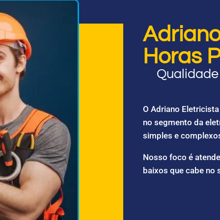
Adriano 
Horas P
Qualidade 
O Adriano Eletricis
no segmento da elet
simples e complexo
Nosso foco é atende
baixos que cabe no 