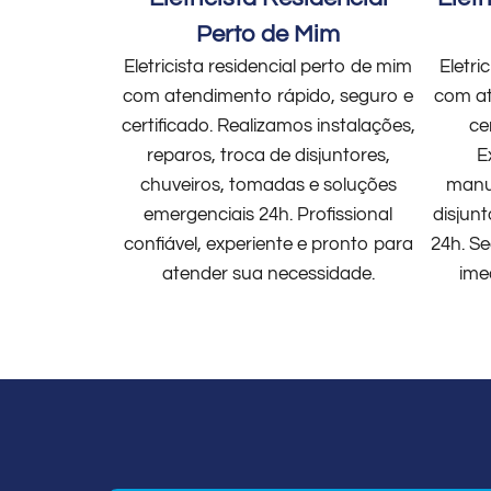
Perto de Mim
Eletricista residencial perto de mim
Eletri
com atendimento rápido, seguro e
com at
certificado. Realizamos instalações,
ce
reparos, troca de disjuntores,
E
chuveiros, tomadas e soluções
manut
emergenciais 24h. Profissional
disjun
confiável, experiente e pronto para
24h. Se
atender sua necessidade.
ime