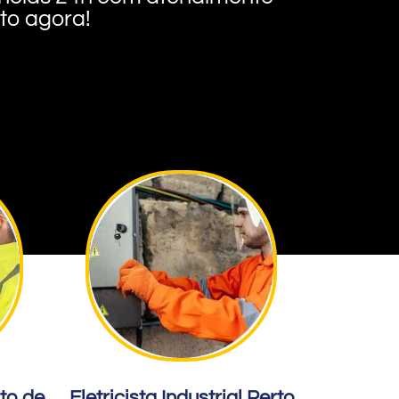
nto agora!
rto de
Eletricista Industrial Perto