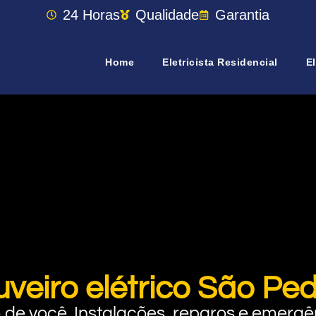
24 Horas
Qualidade
Garantia
Home
Eletricista Residencial
El
uveiro elétrico São Pe
rto de você. Instalações, reparos e eme