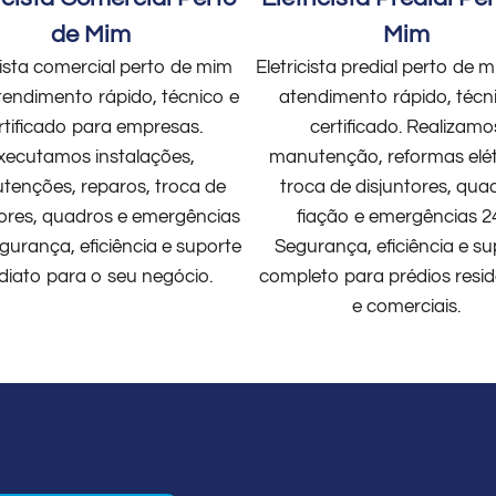
de Mim
Mim
cista comercial perto de mim
Eletricista predial perto de
endimento rápido, técnico e
atendimento rápido, técn
rtificado para empresas.
certificado. Realizamo
xecutamos instalações,
manutenção, reformas elét
enções, reparos, troca de
troca de disjuntores, qua
tores, quadros e emergências
fiação e emergências 2
gurança, eficiência e suporte
Segurança, eficiência e su
diato para o seu negócio.
completo para prédios resid
e comerciais.