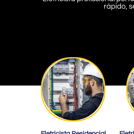
rápido, s
Eletricista Residencial
Eletr