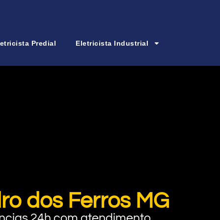
etricista Predial
Eletricista Industrial
dro dos Ferros MG
rgências 24h com atendimento