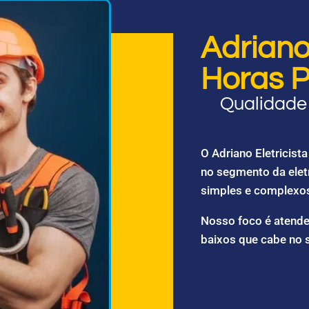
Adriano 
Horas P
Qualidade 
O Adriano Eletricis
no segmento da elet
simples e complexo
Nosso foco é atende
baixos que cabe no 