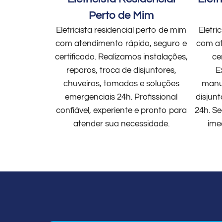
Perto de Mim
Eletricista residencial perto de mim
Eletri
com atendimento rápido, seguro e
com at
certificado. Realizamos instalações,
ce
reparos, troca de disjuntores,
E
chuveiros, tomadas e soluções
manut
emergenciais 24h. Profissional
disjun
confiável, experiente e pronto para
24h. Se
atender sua necessidade.
ime