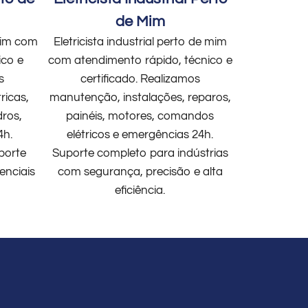
de Mim
 mim com
Eletricista industrial perto de mim
ico e
com atendimento rápido, técnico e
s
certificado. Realizamos
ricas,
manutenção, instalações, reparos,
dros,
painéis, motores, comandos
4h.
elétricos e emergências 24h.
porte
Suporte completo para indústrias
enciais
com segurança, precisão e alta
eficiência.