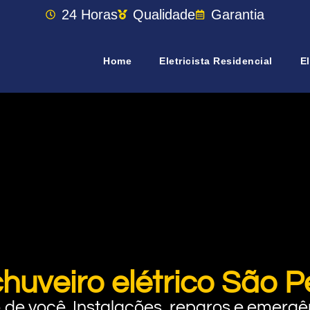
24 Horas
Qualidade
Garantia
Home
Eletricista Residencial
El
huveiro elétrico São P
rto de você. Instalações, reparos e eme