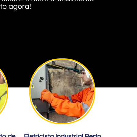
nto agora!
rto de
Eletricista Industrial Perto