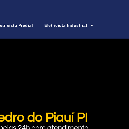
etricista Predial
Eletricista Industrial
edro do Piauí PI
rgências 24h com atendimento