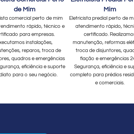
de Mim
Mim
cista comercial perto de mim
Eletricista predial perto de
endimento rápido, técnico e
atendimento rápido, técn
rtificado para empresas.
certificado. Realizamo
xecutamos instalações,
manutenção, reformas elét
enções, reparos, troca de
troca de disjuntores, qua
tores, quadros e emergências
fiação e emergências 2
gurança, eficiência e suporte
Segurança, eficiência e su
diato para o seu negócio.
completo para prédios resid
e comerciais.