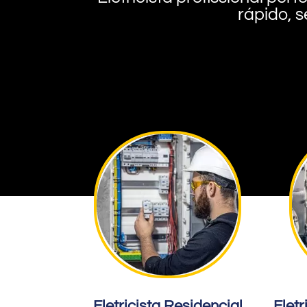
rápido, s
Eletricista Residencial
Eletr