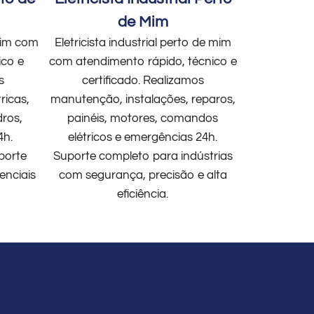
de Mim
 mim com
Eletricista industrial perto de mim
ico e
com atendimento rápido, técnico e
s
certificado. Realizamos
ricas,
manutenção, instalações, reparos,
dros,
painéis, motores, comandos
4h.
elétricos e emergências 24h.
porte
Suporte completo para indústrias
enciais
com segurança, precisão e alta
eficiência.