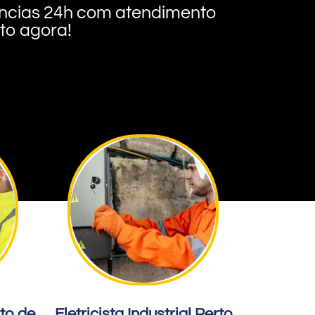
rgências 24h com atendimento
nto agora!
rto de
Eletricista Industrial Perto