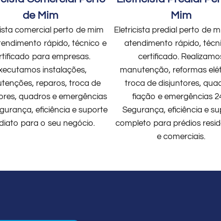
de Mim
Mim
cista comercial perto de mim
Eletricista predial perto de
endimento rápido, técnico e
atendimento rápido, técn
rtificado para empresas.
certificado. Realizamo
xecutamos instalações,
manutenção, reformas elét
enções, reparos, troca de
troca de disjuntores, qua
tores, quadros e emergências
fiação e emergências 2
gurança, eficiência e suporte
Segurança, eficiência e su
diato para o seu negócio.
completo para prédios resid
e comerciais.