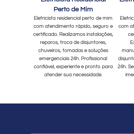
Perto de Mim
Eletricista residencial perto de mim
Eletri
com atendimento rápido, seguro e
com at
certificado. Realizamos instalações,
ce
reparos, troca de disjuntores,
E
chuveiros, tomadas e soluções
manut
emergenciais 24h. Profissional
disjun
confiável, experiente e pronto para
24h. Se
atender sua necessidade.
ime