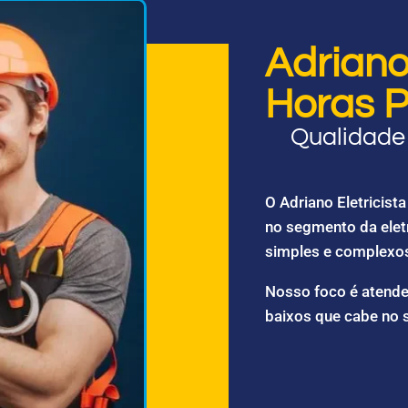
Adriano 
Horas P
Qualidade 
O Adriano Eletricis
no segmento da elet
simples e complexo
Nosso foco é atende
baixos que cabe no 