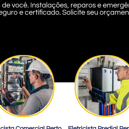
rto de você. Instalações, reparos e eme
eguro e certificado. Solicite seu orçame
icista Comercial Perto
Eletricista Predial Pe