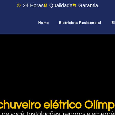
24 Horas
Qualidade
Garantia
Home
Eletricista Residencial
El
chuveiro elétrico Olí
rto de você. Instalações, reparos e eme