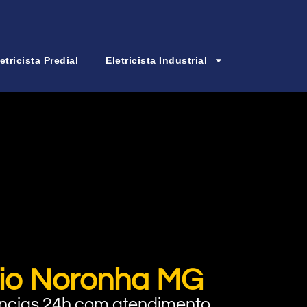
etricista Predial
Eletricista Industrial
mpio Noronha MG
rgências 24h com atendimento