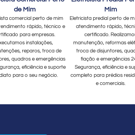
de Mim
Mim
cista comercial perto de mim
Eletricista predial perto de
endimento rápido, técnico e
atendimento rápido, técn
rtificado para empresas.
certificado. Realizamo
xecutamos instalações,
manutenção, reformas elét
enções, reparos, troca de
troca de disjuntores, qua
tores, quadros e emergências
fiação e emergências 2
gurança, eficiência e suporte
Segurança, eficiência e su
diato para o seu negócio.
completo para prédios resid
e comerciais.