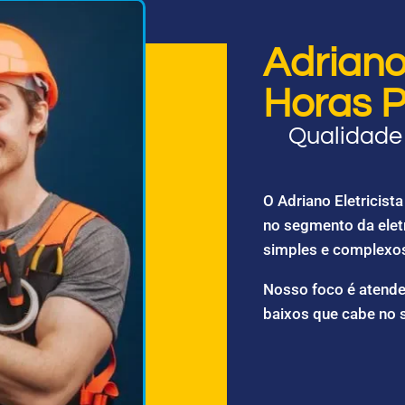
Adriano 
Horas P
Qualidade 
O Adriano Eletricis
no segmento da elet
simples e complexo
Nosso foco é atende
baixos que cabe no 