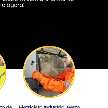
nto agora!
rto de
Eletricista Industrial Perto