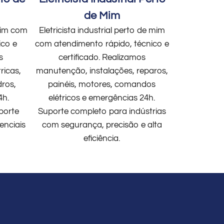
de Mim
 mim com
Eletricista industrial perto de mim
ico e
com atendimento rápido, técnico e
s
certificado. Realizamos
ricas,
manutenção, instalações, reparos,
dros,
painéis, motores, comandos
4h.
elétricos e emergências 24h.
porte
Suporte completo para indústrias
enciais
com segurança, precisão e alta
eficiência.