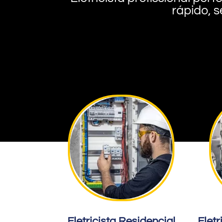
rápido, s
Eletricista Residencial
Eletr