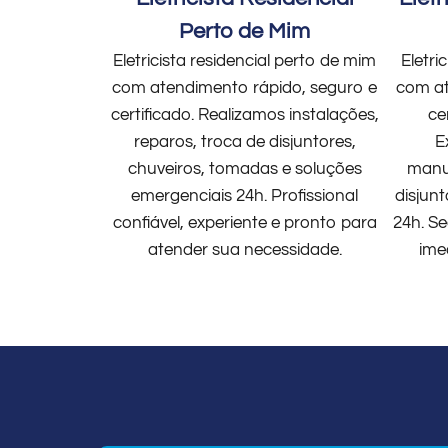
Perto de Mim
Eletricista residencial perto de mim
Eletri
com atendimento rápido, seguro e
com at
certificado. Realizamos instalações,
ce
reparos, troca de disjuntores,
E
chuveiros, tomadas e soluções
manut
emergenciais 24h. Profissional
disjun
confiável, experiente e pronto para
24h. Se
atender sua necessidade.
ime