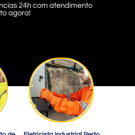
rgências 24h com atendimento
nto agora!
rto de
Eletricista Industrial Perto