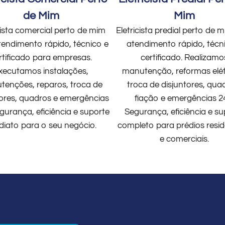
de Mim
Mim
cista comercial perto de mim
Eletricista predial perto de
endimento rápido, técnico e
atendimento rápido, técn
rtificado para empresas.
certificado. Realizamo
xecutamos instalações,
manutenção, reformas elét
enções, reparos, troca de
troca de disjuntores, qua
tores, quadros e emergências
fiação e emergências 2
gurança, eficiência e suporte
Segurança, eficiência e su
diato para o seu negócio.
completo para prédios resid
e comerciais.