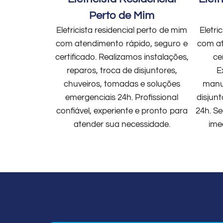
Perto de Mim
Eletricista residencial perto de mim
Eletri
com atendimento rápido, seguro e
com at
certificado. Realizamos instalações,
ce
reparos, troca de disjuntores,
E
chuveiros, tomadas e soluções
manut
emergenciais 24h. Profissional
disjun
confiável, experiente e pronto para
24h. Se
atender sua necessidade.
ime