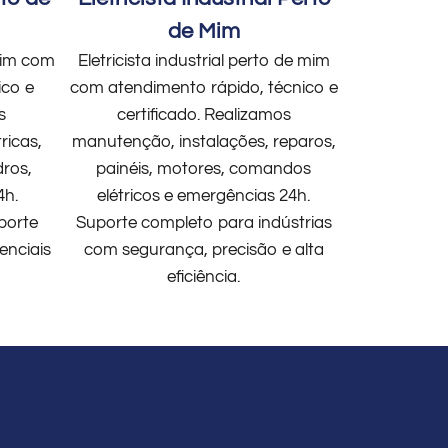
de Mim
 mim com
Eletricista industrial perto de mim
ico e
com atendimento rápido, técnico e
s
certificado. Realizamos
ricas,
manutenção, instalações, reparos,
dros,
painéis, motores, comandos
4h.
elétricos e emergências 24h.
porte
Suporte completo para indústrias
enciais
com segurança, precisão e alta
eficiência.