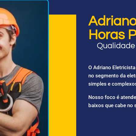
Adriano 
Horas P
Qualidade 
O Adriano Eletricis
no segmento da elet
simples e complexo
Nosso foco é atende
baixos que cabe no 