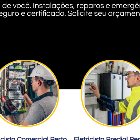
rto de você. Instalações, reparos e eme
eguro e certificado. Solicite seu orçame
icista Comercial Perto
Eletricista Predial Pe