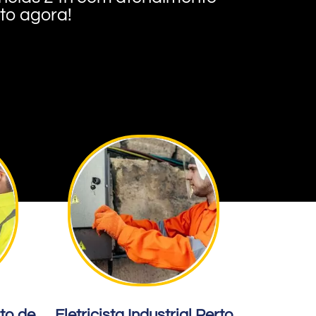
nto agora!
rto de
Eletricista Industrial Perto