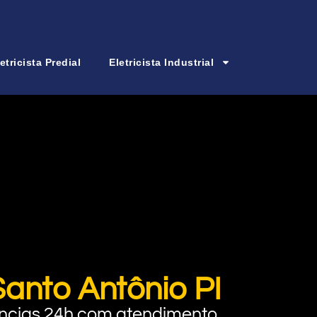
etricista Predial
Eletricista Industrial
Santo Antônio PI
rgências 24h com atendimento