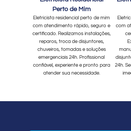
Perto de Mim
Eletricista residencial perto de mim
Eletri
com atendimento rápido, seguro e
com at
certificado. Realizamos instalações,
ce
reparos, troca de disjuntores,
E
chuveiros, tomadas e soluções
manut
emergenciais 24h. Profissional
disjun
confiável, experiente e pronto para
24h. Se
atender sua necessidade.
ime