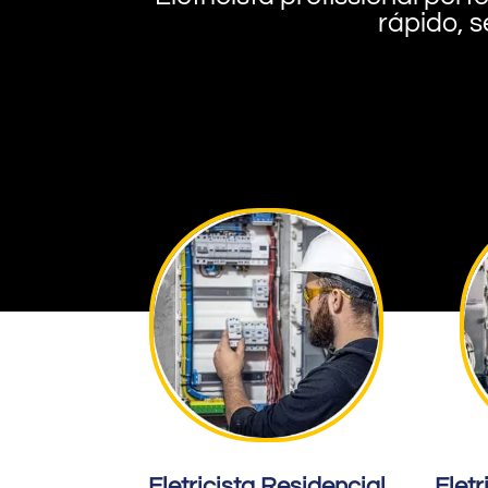
rápido, s
Eletricista Residencial
Eletr