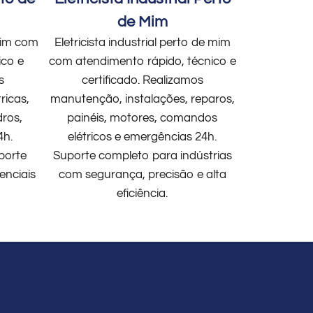
de Mim
 mim com
Eletricista industrial perto de mim
ico e
com atendimento rápido, técnico e
s
certificado. Realizamos
ricas,
manutenção, instalações, reparos,
dros,
painéis, motores, comandos
4h.
elétricos e emergências 24h.
porte
Suporte completo para indústrias
enciais
com segurança, precisão e alta
eficiência.