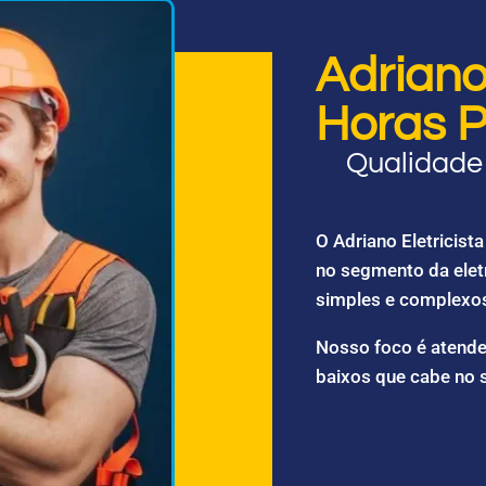
Adriano 
Horas P
Qualidade 
O Adriano Eletricis
no segmento da elet
simples e complexo
Nosso foco é atende
baixos que cabe no 