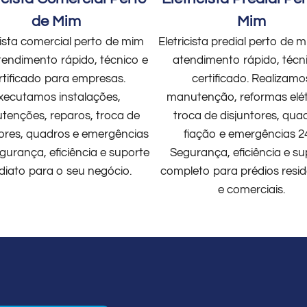
de Mim
Mim
cista comercial perto de mim
Eletricista predial perto de
endimento rápido, técnico e
atendimento rápido, técn
rtificado para empresas.
certificado. Realizamo
xecutamos instalações,
manutenção, reformas elét
enções, reparos, troca de
troca de disjuntores, qua
tores, quadros e emergências
fiação e emergências 2
gurança, eficiência e suporte
Segurança, eficiência e su
diato para o seu negócio.
completo para prédios resid
e comerciais.