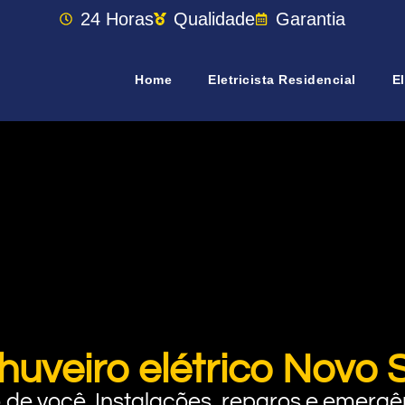
24 Horas
Qualidade
Garantia
Home
Eletricista Residencial
El
huveiro elétrico Novo 
rto de você. Instalações, reparos e eme