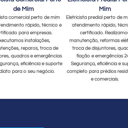
de Mim
Mim
cista comercial perto de mim
Eletricista predial perto de
endimento rápido, técnico e
atendimento rápido, técn
rtificado para empresas.
certificado. Realizamo
xecutamos instalações,
manutenção, reformas elét
enções, reparos, troca de
troca de disjuntores, qua
tores, quadros e emergências
fiação e emergências 2
gurança, eficiência e suporte
Segurança, eficiência e su
diato para o seu negócio.
completo para prédios resid
e comerciais.