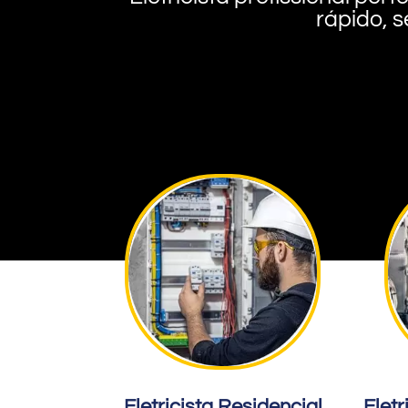
rápido, s
Eletricista Residencial
Eletr