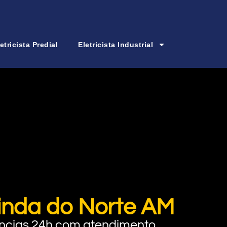
etricista Predial
Eletricista Industrial
linda do Norte AM
rgências 24h com atendimento