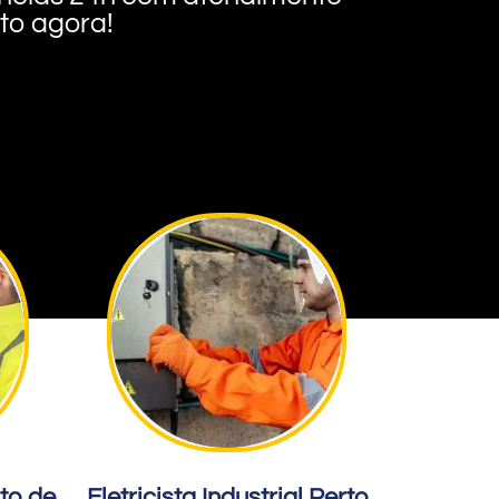
nto agora!
rto de
Eletricista Industrial Perto