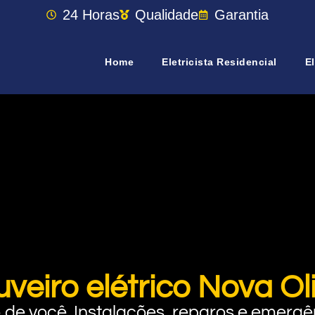
24 Horas
Qualidade
Garantia
Home
Eletricista Residencial
El
uveiro elétrico Nova O
rto de você. Instalações, reparos e eme