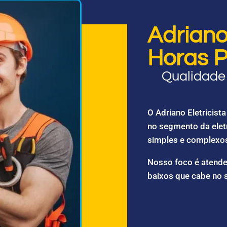
Adriano 
Horas P
Qualidade 
O Adriano Eletricis
no segmento da elet
simples e complexo
Nosso foco é atende
baixos que cabe no 