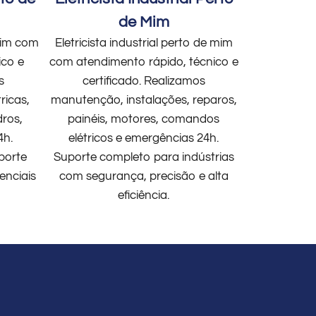
de Mim
 mim com
Eletricista industrial perto de mim
ico e
com atendimento rápido, técnico e
s
certificado. Realizamos
ricas,
manutenção, instalações, reparos,
dros,
painéis, motores, comandos
4h.
elétricos e emergências 24h.
porte
Suporte completo para indústrias
enciais
com segurança, precisão e alta
eficiência.