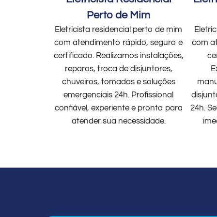
Perto de Mim
Eletricista residencial perto de mim
Eletri
com atendimento rápido, seguro e
com at
certificado. Realizamos instalações,
ce
reparos, troca de disjuntores,
E
chuveiros, tomadas e soluções
manut
emergenciais 24h. Profissional
disjun
confiável, experiente e pronto para
24h. Se
atender sua necessidade.
ime