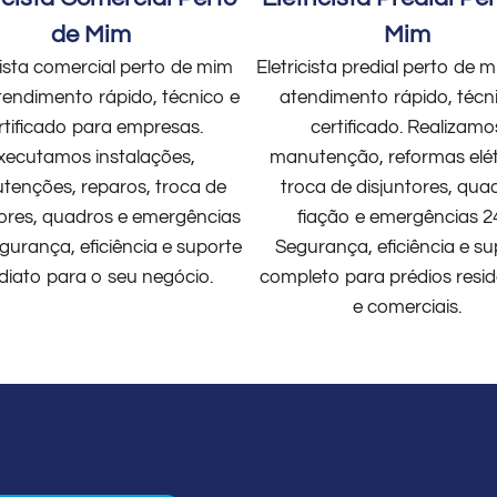
de Mim
Mim
cista comercial perto de mim
Eletricista predial perto de
endimento rápido, técnico e
atendimento rápido, técn
rtificado para empresas.
certificado. Realizamo
xecutamos instalações,
manutenção, reformas elét
enções, reparos, troca de
troca de disjuntores, qua
tores, quadros e emergências
fiação e emergências 2
gurança, eficiência e suporte
Segurança, eficiência e su
diato para o seu negócio.
completo para prédios resid
e comerciais.