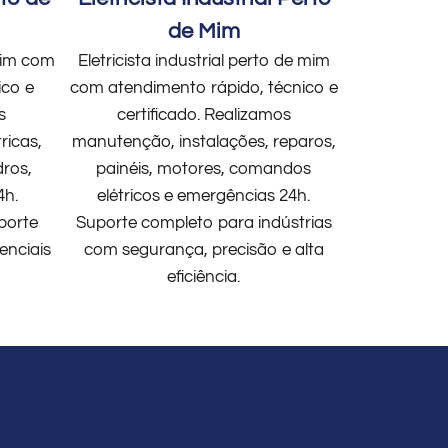
de Mim
 mim com
Eletricista industrial perto de mim
ico e
com atendimento rápido, técnico e
s
certificado. Realizamos
ricas,
manutenção, instalações, reparos,
dros,
painéis, motores, comandos
4h.
elétricos e emergências 24h.
porte
Suporte completo para indústrias
enciais
com segurança, precisão e alta
eficiência.