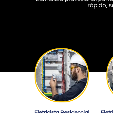
rápido, s
Eletricista Residencial
Eletr