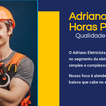
Adriano 
Horas P
Qualidade 
O Adriano Eletricis
no segmento da elet
simples e complexo
Nosso foco é atende
baixos que cabe no 