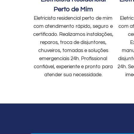
Perto de Mim
Eletricista residencial perto de mim
Eletri
com atendimento rápido, seguro e
com at
certificado. Realizamos instalações,
ce
reparos, troca de disjuntores,
E
chuveiros, tomadas e soluções
manut
emergenciais 24h. Profissional
disjun
confiável, experiente e pronto para
24h. Se
atender sua necessidade.
ime