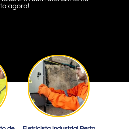
nto agora!
rto de
Eletricista Industrial Perto