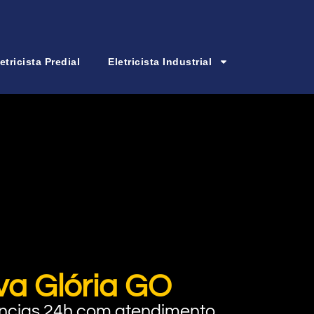
etricista Predial
Eletricista Industrial
ova Glória GO
rgências 24h com atendimento