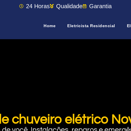
24 Horas
Qualidade
Garantia
Home
Eletricista Residencial
El
e chuveiro elétrico N
rto de você. Instalações, reparos e eme