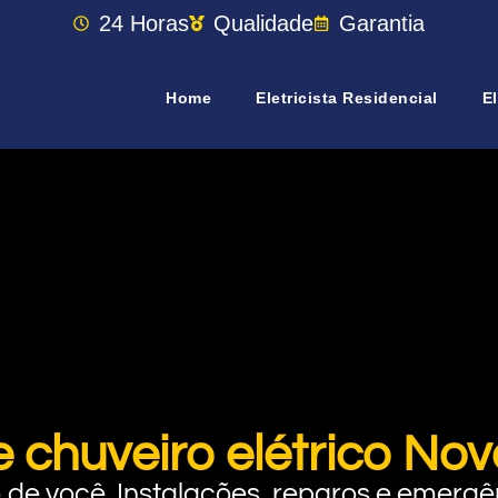
24 Horas
Qualidade
Garantia
Home
Eletricista Residencial
El
e chuveiro elétrico No
rto de você. Instalações, reparos e eme