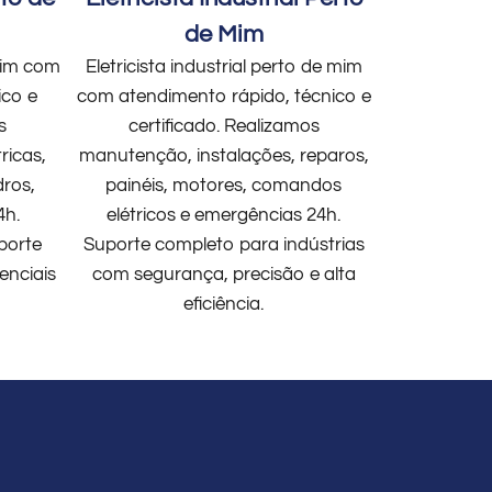
de Mim
 mim com
Eletricista industrial perto de mim
ico e
com atendimento rápido, técnico e
s
certificado. Realizamos
ricas,
manutenção, instalações, reparos,
dros,
painéis, motores, comandos
4h.
elétricos e emergências 24h.
porte
Suporte completo para indústrias
enciais
com segurança, precisão e alta
eficiência.