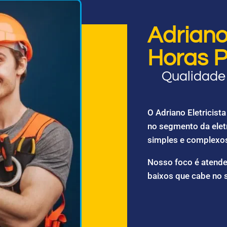
Adriano 
Horas P
Qualidade 
O Adriano Eletricis
no segmento da elet
simples e complexo
Nosso foco é atende
baixos que cabe no 