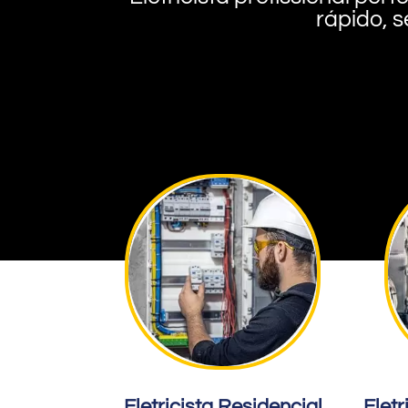
rápido, s
Eletricista Residencial
Eletr