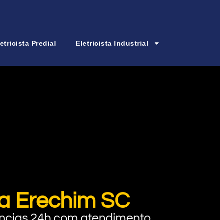
etricista Predial
Eletricista Industrial
va Erechim SC
rgências 24h com atendimento