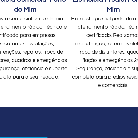
de Mim
Mim
cista comercial perto de mim
Eletricista predial perto de
endimento rápido, técnico e
atendimento rápido, técn
rtificado para empresas.
certificado. Realizamo
xecutamos instalações,
manutenção, reformas elét
enções, reparos, troca de
troca de disjuntores, qua
tores, quadros e emergências
fiação e emergências 2
gurança, eficiência e suporte
Segurança, eficiência e su
diato para o seu negócio.
completo para prédios resid
e comerciais.