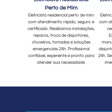
Perto de Mim
Eletricista residencial perto de mim
Eletri
com atendimento rápido, seguro e
com at
certificado. Realizamos instalações,
ce
reparos, troca de disjuntores,
E
chuveiros, tomadas e soluções
manut
emergenciais 24h. Profissional
disjun
confiável, experiente e pronto para
24h. Se
atender sua necessidade.
ime