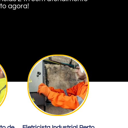
nto agora!
rto de
Eletricista Industrial Perto