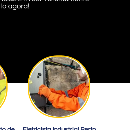
nto agora!
rto de
Eletricista Industrial Perto