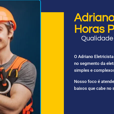
Adriano 
Horas P
Qualidade 
O Adriano Eletricis
no segmento da elet
simples e complexo
Nosso foco é atende
baixos que cabe no 