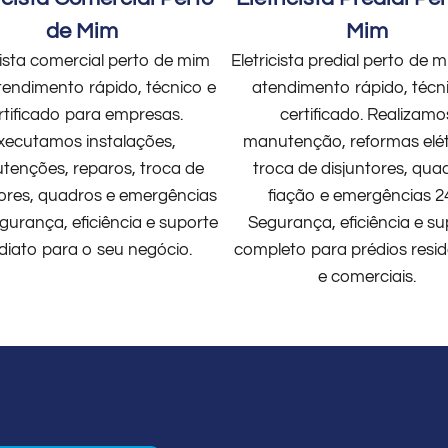
de Mim
Mim
cista comercial perto de mim
Eletricista predial perto de
endimento rápido, técnico e
atendimento rápido, técn
rtificado para empresas.
certificado. Realizamo
xecutamos instalações,
manutenção, reformas elét
enções, reparos, troca de
troca de disjuntores, qua
tores, quadros e emergências
fiação e emergências 2
gurança, eficiência e suporte
Segurança, eficiência e su
diato para o seu negócio.
completo para prédios resid
e comerciais.