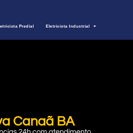
etricista Predial
Eletricista Industrial
ova Canaã BA
rgências 24h com atendimento