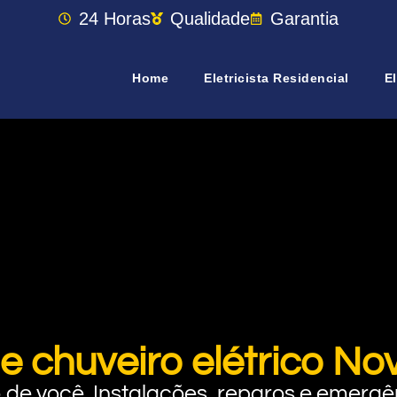
24 Horas
Qualidade
Garantia
Home
Eletricista Residencial
El
de chuveiro elétrico N
rto de você. Instalações, reparos e eme