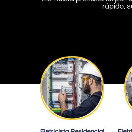
rápido, s
Eletricista Residencial
Eletr