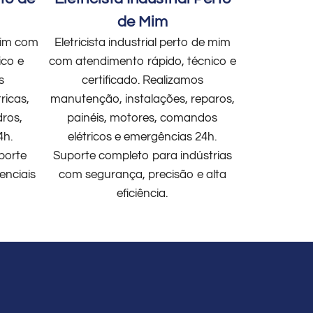
de Mim
 mim com
Eletricista industrial perto de mim
ico e
com atendimento rápido, técnico e
s
certificado. Realizamos
ricas,
manutenção, instalações, reparos,
dros,
painéis, motores, comandos
4h.
elétricos e emergências 24h.
porte
Suporte completo para indústrias
enciais
com segurança, precisão e alta
eficiência.