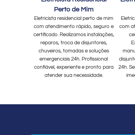
Perto de Mim
Eletricista residencial perto de mim
Eletri
com atendimento rápido, seguro e
com at
certificado. Realizamos instalações,
ce
reparos, troca de disjuntores,
E
chuveiros, tomadas e soluções
manut
emergenciais 24h. Profissional
disjun
confiável, experiente e pronto para
24h. Se
atender sua necessidade.
ime