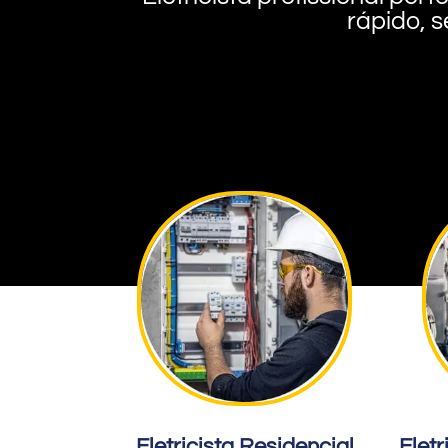
rápido, s
Eletricista Residencial
Eletr