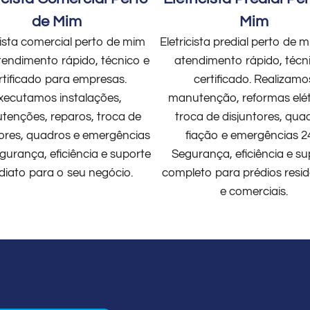
de Mim
Mim
cista comercial perto de mim
Eletricista predial perto de
endimento rápido, técnico e
atendimento rápido, técn
rtificado para empresas.
certificado. Realizamo
xecutamos instalações,
manutenção, reformas elét
enções, reparos, troca de
troca de disjuntores, qua
tores, quadros e emergências
fiação e emergências 2
gurança, eficiência e suporte
Segurança, eficiência e su
diato para o seu negócio.
completo para prédios resid
e comerciais.