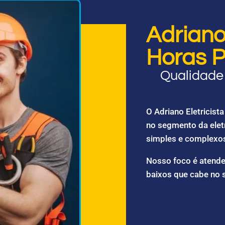
Adriano 
Horas P
Qualidade 
O Adriano Eletricis
no segmento da elet
simples e complexo
Nosso foco é atende
baixos que cabe no 