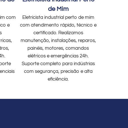
de Mim
 mim com
Eletricista industrial perto de mim
ico e
com atendimento rápido, técnico e
s
certificado. Realizamos
ricas,
manutenção, instalações, reparos,
dros,
painéis, motores, comandos
4h.
elétricos e emergências 24h.
porte
Suporte completo para indústrias
enciais
com segurança, precisão e alta
eficiência.