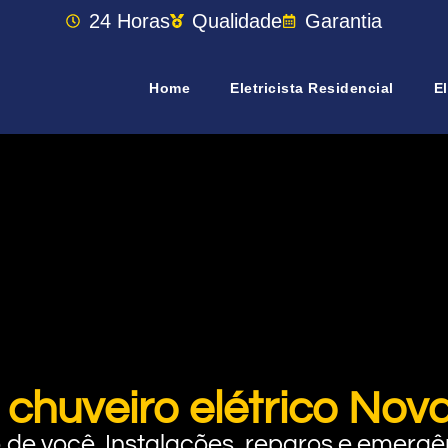
24 Horas
Qualidade
Garantia
Home
Eletricista Residencial
El
 chuveiro elétrico Nov
rto de você. Instalações, reparos e eme