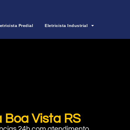
etricista Predial
Eletricista Industrial
a Boa Vista RS
rgências 24h com atendimento