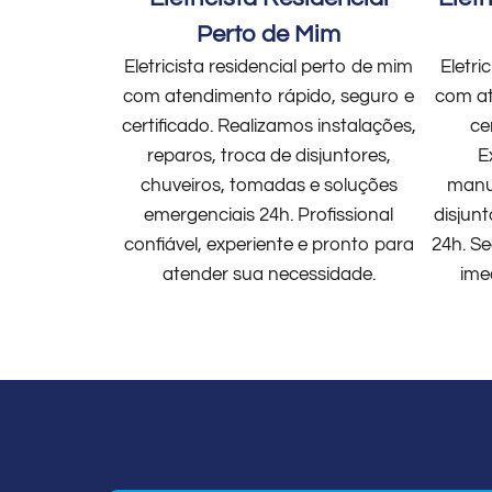
Perto de Mim
Eletricista residencial perto de mim
Eletri
com atendimento rápido, seguro e
com at
certificado. Realizamos instalações,
ce
reparos, troca de disjuntores,
E
chuveiros, tomadas e soluções
manut
emergenciais 24h. Profissional
disjun
confiável, experiente e pronto para
24h. Se
atender sua necessidade.
ime