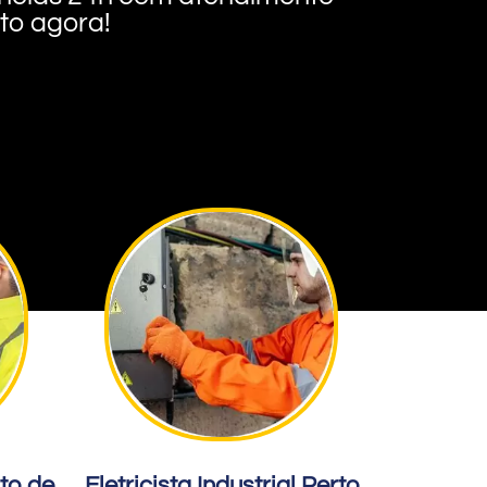
nto agora!
rto de
Eletricista Industrial Perto