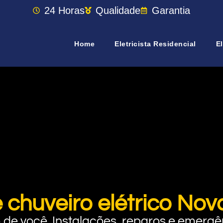
24 Horas
Qualidade
Garantia
Home
Eletricista Residencial
El
e chuveiro elétrico No
rto de você. Instalações, reparos e eme