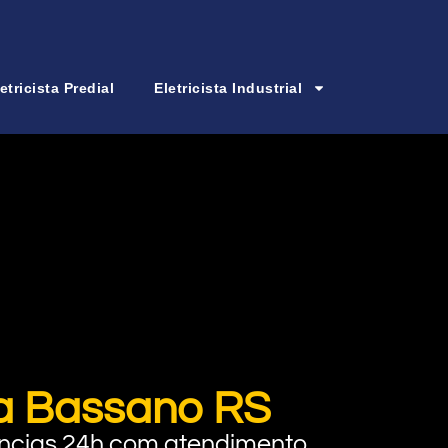
etricista Predial
Eletricista Industrial
va Bassano RS
rgências 24h com atendimento