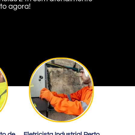
nto agora!
rto de
Eletricista Industrial Perto