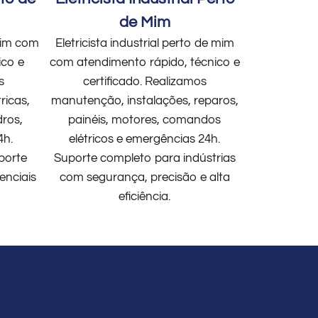
de Mim
 mim com
Eletricista industrial perto de mim
ico e
com atendimento rápido, técnico e
s
certificado. Realizamos
ricas,
manutenção, instalações, reparos,
dros,
painéis, motores, comandos
4h.
elétricos e emergências 24h.
porte
Suporte completo para indústrias
enciais
com segurança, precisão e alta
eficiência.