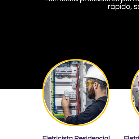
rápido, s
Eletricista Residencial
Eletr