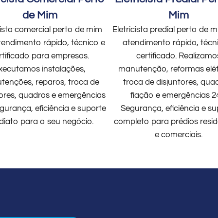
de Mim
Mim
cista comercial perto de mim
Eletricista predial perto de
endimento rápido, técnico e
atendimento rápido, técn
rtificado para empresas.
certificado. Realizamo
xecutamos instalações,
manutenção, reformas elét
enções, reparos, troca de
troca de disjuntores, qua
tores, quadros e emergências
fiação e emergências 2
gurança, eficiência e suporte
Segurança, eficiência e su
diato para o seu negócio.
completo para prédios resid
e comerciais.