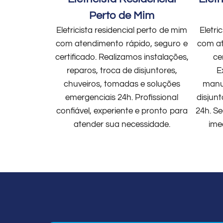
Perto de Mim
Eletricista residencial perto de mim
Eletri
com atendimento rápido, seguro e
com at
certificado. Realizamos instalações,
ce
reparos, troca de disjuntores,
E
chuveiros, tomadas e soluções
manut
emergenciais 24h. Profissional
disjun
confiável, experiente e pronto para
24h. Se
atender sua necessidade.
ime