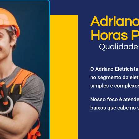
Adriano 
Horas P
Qualidade 
O Adriano Eletricis
no segmento da elet
simples e complexo
Nosso foco é atende
baixos que cabe no 