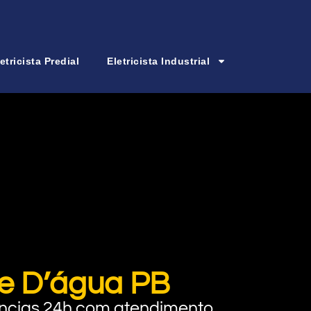
etricista Predial
Eletricista Industrial
ãe D’água PB
rgências 24h com atendimento