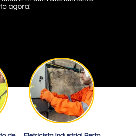
nto agora!
rto de
Eletricista Industrial Perto