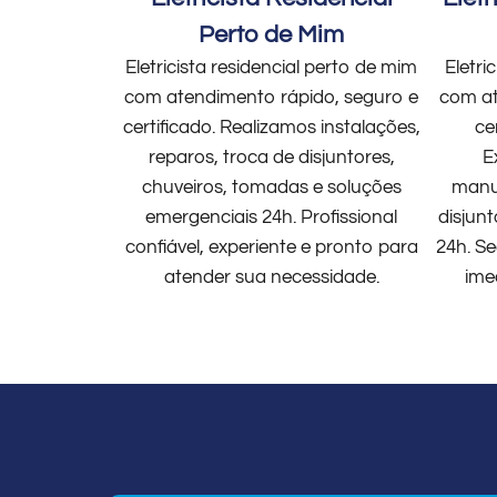
Perto de Mim
Eletricista residencial perto de mim
Eletri
com atendimento rápido, seguro e
com at
certificado. Realizamos instalações,
ce
reparos, troca de disjuntores,
E
chuveiros, tomadas e soluções
manut
emergenciais 24h. Profissional
disjun
confiável, experiente e pronto para
24h. Se
atender sua necessidade.
ime