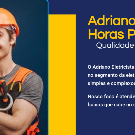
Adriano 
Horas P
Qualidade 
O Adriano Eletricis
no segmento da elet
simples e complexo
Nosso foco é atende
baixos que cabe no 