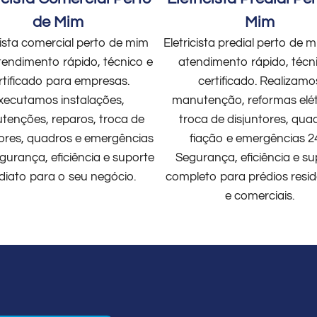
de Mim
Mim
cista comercial perto de mim
Eletricista predial perto de
endimento rápido, técnico e
atendimento rápido, técn
rtificado para empresas.
certificado. Realizamo
xecutamos instalações,
manutenção, reformas elét
enções, reparos, troca de
troca de disjuntores, qua
tores, quadros e emergências
fiação e emergências 2
gurança, eficiência e suporte
Segurança, eficiência e su
diato para o seu negócio.
completo para prédios resid
e comerciais.