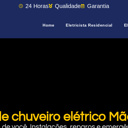
24 Horas
Qualidade
Garantia
Home
Eletricista Residencial
El
de chuveiro elétrico M
rto de você. Instalações, reparos e eme