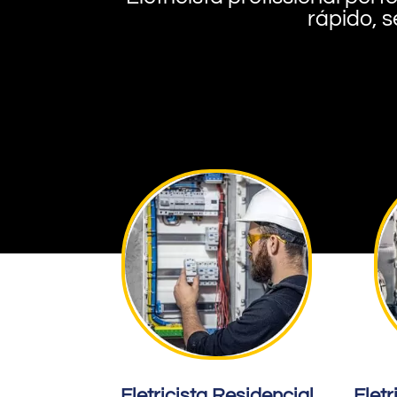
rápido, s
Eletricista Residencial
Eletr