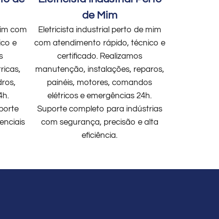
de Mim
 mim com
Eletricista industrial perto de mim
ico e
com atendimento rápido, técnico e
s
certificado. Realizamos
ricas,
manutenção, instalações, reparos,
dros,
painéis, motores, comandos
4h.
elétricos e emergências 24h.
porte
Suporte completo para indústrias
enciais
com segurança, precisão e alta
eficiência.