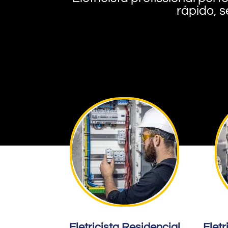
rápido, s
Eletricista Residencial
Eletr