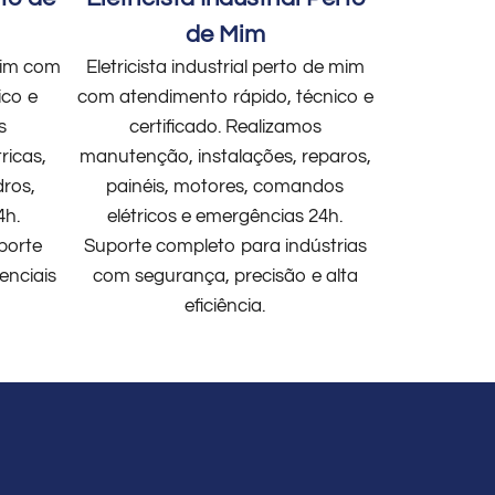
de Mim
 mim com
Eletricista industrial perto de mim
ico e
com atendimento rápido, técnico e
s
certificado. Realizamos
ricas,
manutenção, instalações, reparos,
dros,
painéis, motores, comandos
4h.
elétricos e emergências 24h.
porte
Suporte completo para indústrias
enciais
com segurança, precisão e alta
eficiência.