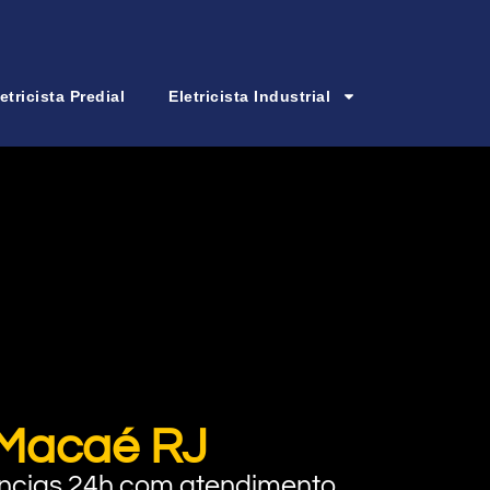
etricista Predial
Eletricista Industrial
o Macaé RJ
rgências 24h com atendimento