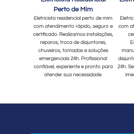
Perto de Mim
Eletricista residencial perto de mim
Eletri
com atendimento rápido, seguro e
com at
certificado. Realizamos instalações,
ce
reparos, troca de disjuntores,
E
chuveiros, tomadas e soluções
manut
emergenciais 24h. Profissional
disjun
confiável, experiente e pronto para
24h. Se
atender sua necessidade.
ime