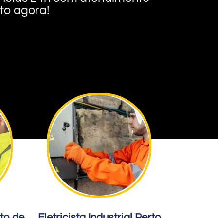
nto agora!
rto de
Eletricista Industrial Perto