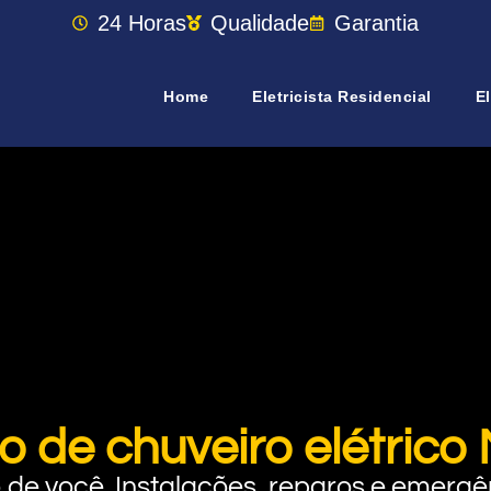
24 Horas
Qualidade
Garantia
Home
Eletricista Residencial
El
o de chuveiro elétric
rto de você. Instalações, reparos e eme