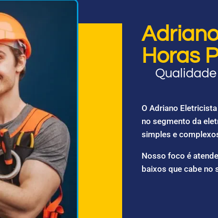
Adriano 
Horas P
Qualidade 
O Adriano Eletricis
no segmento da elet
simples e complexo
Nosso foco é atende
baixos que cabe no 