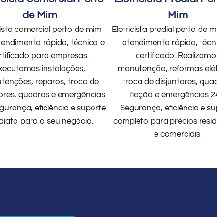
de Mim
Mim
cista comercial perto de mim
Eletricista predial perto de
endimento rápido, técnico e
atendimento rápido, técn
rtificado para empresas.
certificado. Realizamo
xecutamos instalações,
manutenção, reformas elét
enções, reparos, troca de
troca de disjuntores, qua
tores, quadros e emergências
fiação e emergências 2
gurança, eficiência e suporte
Segurança, eficiência e su
diato para o seu negócio.
completo para prédios resid
e comerciais.