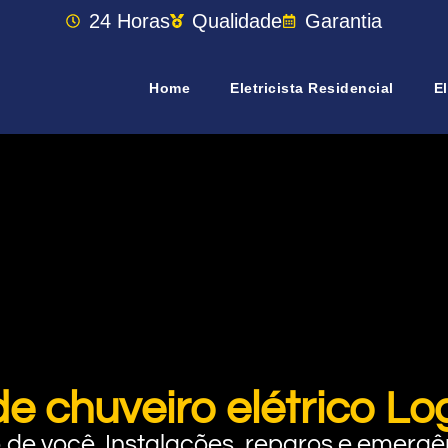
24 Horas
Qualidade
Garantia
Home
Eletricista Residencial
El
de chuveiro elétrico L
rto de você. Instalações, reparos e eme