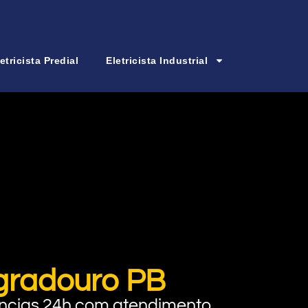
etricista Predial
Eletricista Industrial
ogradouro PB
rgências 24h com atendimento