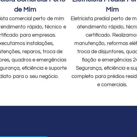
de Mim
Mim
cista comercial perto de mim
Eletricista predial perto de
endimento rápido, técnico e
atendimento rápido, técn
rtificado para empresas.
certificado. Realizamo
xecutamos instalações,
manutenção, reformas elét
enções, reparos, troca de
troca de disjuntores, qua
tores, quadros e emergências
fiação e emergências 2
gurança, eficiência e suporte
Segurança, eficiência e su
diato para o seu negócio.
completo para prédios resid
e comerciais.