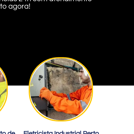
nto agora!
rto de
Eletricista Industrial Perto