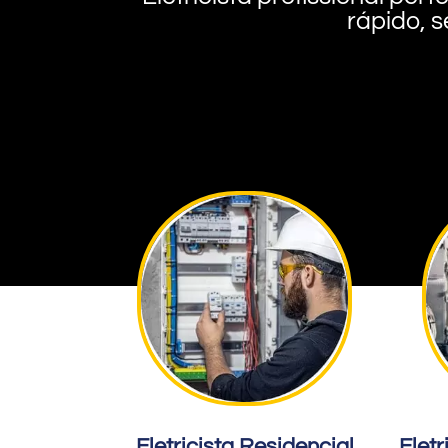
rápido, s
Eletricista Residencial
Eletr