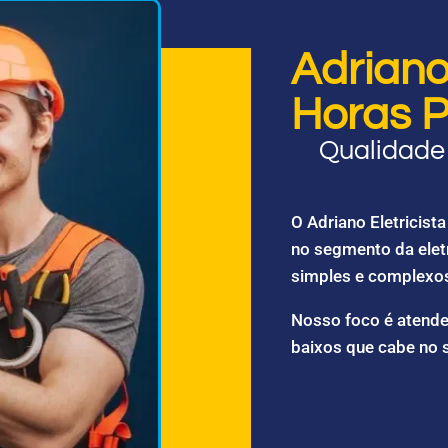
Adriano 
Horas P
Qualidade 
O Adriano Eletricis
no segmento da elet
simples e complexo
Nosso foco é atende
baixos que cabe no 