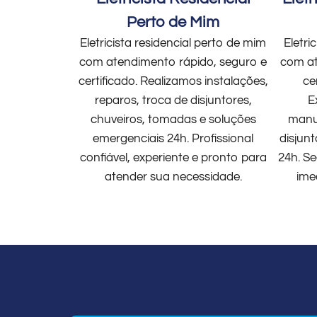
Perto de Mim
Eletricista residencial perto de mim
Eletri
com atendimento rápido, seguro e
com at
certificado. Realizamos instalações,
ce
reparos, troca de disjuntores,
E
chuveiros, tomadas e soluções
manut
emergenciais 24h. Profissional
disjun
confiável, experiente e pronto para
24h. Se
atender sua necessidade.
ime