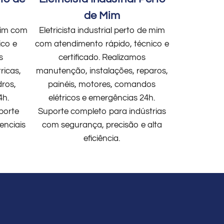
de Mim
 mim com
Eletricista industrial perto de mim
ico e
com atendimento rápido, técnico e
s
certificado. Realizamos
ricas,
manutenção, instalações, reparos,
dros,
painéis, motores, comandos
4h.
elétricos e emergências 24h.
porte
Suporte completo para indústrias
enciais
com segurança, precisão e alta
eficiência.