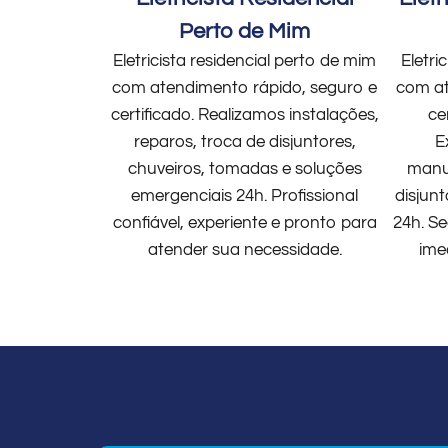
Perto de Mim
Eletricista residencial perto de mim
Eletri
com atendimento rápido, seguro e
com at
certificado. Realizamos instalações,
ce
reparos, troca de disjuntores,
E
chuveiros, tomadas e soluções
manut
emergenciais 24h. Profissional
disjun
confiável, experiente e pronto para
24h. Se
atender sua necessidade.
ime