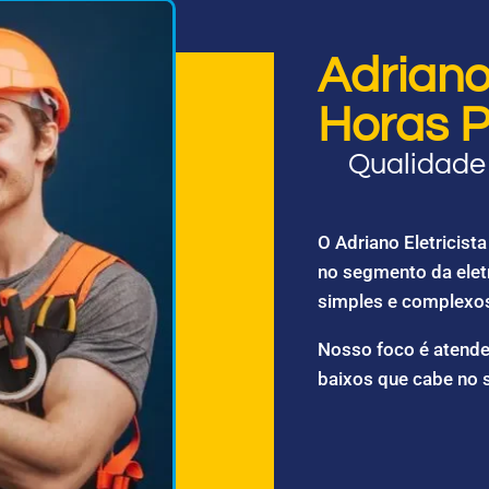
Adriano 
Horas P
Qualidade 
O Adriano Eletricis
no segmento da elet
simples e complexo
Nosso foco é atende
baixos que cabe no 