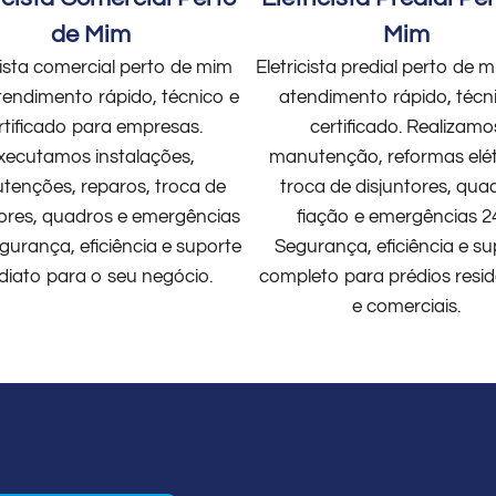
de Mim
Mim
cista comercial perto de mim
Eletricista predial perto de
endimento rápido, técnico e
atendimento rápido, técn
rtificado para empresas.
certificado. Realizamo
xecutamos instalações,
manutenção, reformas elét
enções, reparos, troca de
troca de disjuntores, qua
tores, quadros e emergências
fiação e emergências 2
gurança, eficiência e suporte
Segurança, eficiência e su
diato para o seu negócio.
completo para prédios resid
e comerciais.