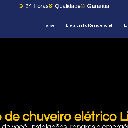
24 Horas
Qualidade
Garantia
Home
Eletricista Residencial
El
 de chuveiro elétrico 
rto de você. Instalações, reparos e eme