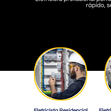
rápido, s
Eletricista Residencial
Eletr