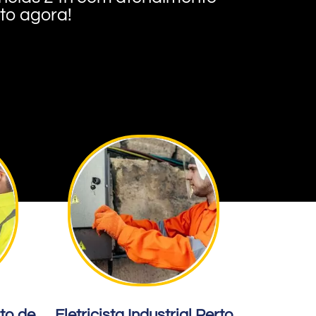
nto agora!
rto de
Eletricista Industrial Perto