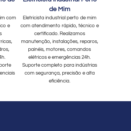
de Mim
 mim com
Eletricista industrial perto de mim
ico e
com atendimento rápido, técnico e
s
certificado. Realizamos
ricas,
manutenção, instalações, reparos,
dros,
painéis, motores, comandos
4h.
elétricos e emergências 24h.
porte
Suporte completo para indústrias
enciais
com segurança, precisão e alta
eficiência.