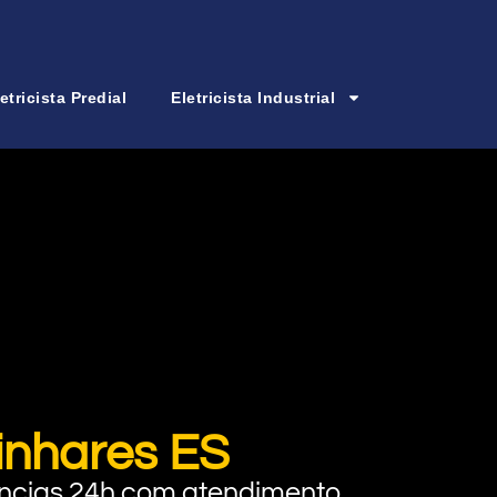
etricista Predial
Eletricista Industrial
Linhares ES
rgências 24h com atendimento