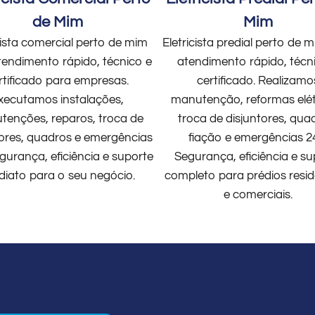
de Mim
Mim
cista comercial perto de mim
Eletricista predial perto de
endimento rápido, técnico e
atendimento rápido, técn
rtificado para empresas.
certificado. Realizamo
xecutamos instalações,
manutenção, reformas elét
enções, reparos, troca de
troca de disjuntores, qua
tores, quadros e emergências
fiação e emergências 2
gurança, eficiência e suporte
Segurança, eficiência e su
diato para o seu negócio.
completo para prédios resid
e comerciais.