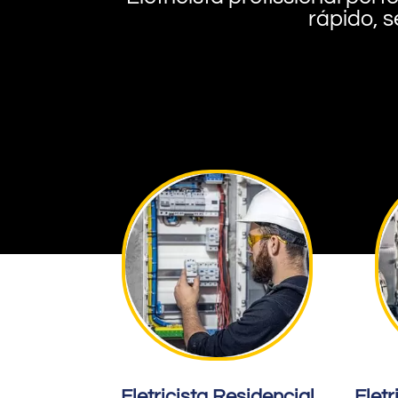
rápido, s
Eletricista Residencial
Eletr