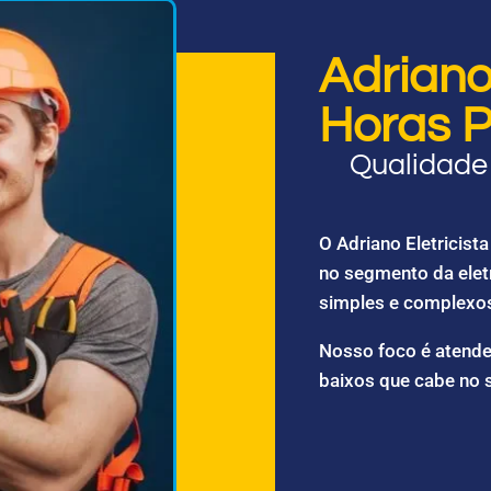
Adriano 
Horas P
Qualidade 
O Adriano Eletricis
no segmento da elet
simples e complexo
Nosso foco é atende
baixos que cabe no 