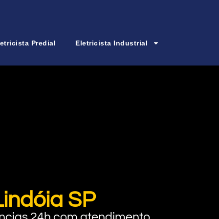
etricista Predial
Eletricista Industrial
Lindóia SP
rgências 24h com atendimento