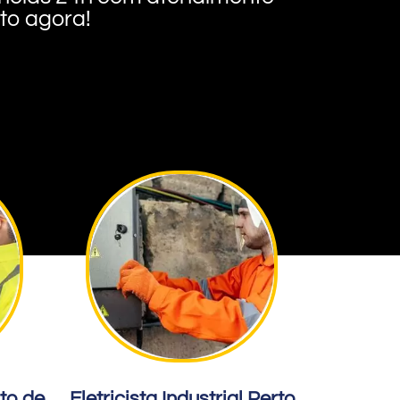
nto agora!
rto de
Eletricista Industrial Perto