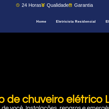
24 Horas
Qualidade
Garantia
Home
Eletricista Residencial
El
o de chuveiro elétrico 
rto de você. Instalações, reparos e eme