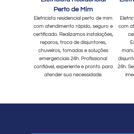
Perto de Mim
Eletricista residencial perto de mim
Eletri
com atendimento rápido, seguro e
com at
certificado. Realizamos instalações,
ce
reparos, troca de disjuntores,
E
chuveiros, tomadas e soluções
manut
emergenciais 24h. Profissional
disjun
confiável, experiente e pronto para
24h. Se
atender sua necessidade.
ime