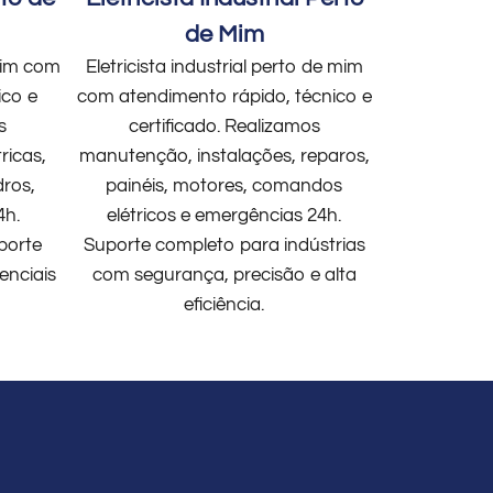
de Mim
 mim com
Eletricista industrial perto de mim
ico e
com atendimento rápido, técnico e
s
certificado. Realizamos
ricas,
manutenção, instalações, reparos,
dros,
painéis, motores, comandos
4h.
elétricos e emergências 24h.
porte
Suporte completo para indústrias
enciais
com segurança, precisão e alta
eficiência.