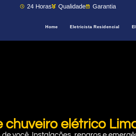
24 Horas
Qualidade
Garantia
Home
Eletricista Residencial
El
e chuveiro elétrico L
rto de você. Instalações, reparos e eme