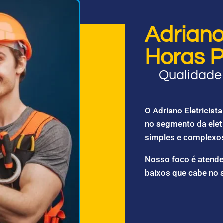
Adriano 
Horas P
Qualidade 
O Adriano Eletricis
no segmento da elet
simples e complexo
Nosso foco é atende
baixos que cabe no 