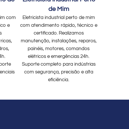
de Mim
 mim com
Eletricista industrial perto de mim
ico e
com atendimento rápido, técnico e
s
certificado. Realizamos
ricas,
manutenção, instalações, reparos,
dros,
painéis, motores, comandos
4h.
elétricos e emergências 24h.
porte
Suporte completo para indústrias
enciais
com segurança, precisão e alta
eficiência.