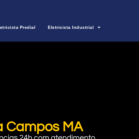
etricista Predial
Eletricista Industrial
ima Campos MA
rgências 24h com atendimento