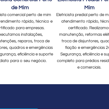
de Mim
Mim
cista comercial perto de mim
Eletricista predial perto de
endimento rápido, técnico e
atendimento rápido, técn
rtificado para empresas.
certificado. Realizamo
xecutamos instalações,
manutenção, reformas elét
enções, reparos, troca de
troca de disjuntores, qua
tores, quadros e emergências
fiação e emergências 2
gurança, eficiência e suporte
Segurança, eficiência e su
diato para o seu negócio.
completo para prédios resid
e comerciais.