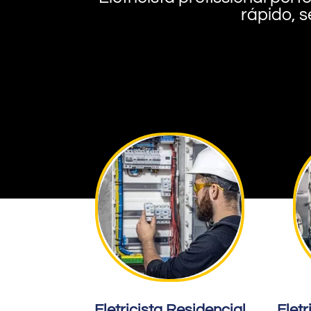
rápido, s
Eletricista Residencial
Eletr