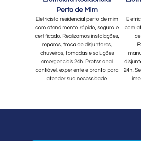
Perto de Mim
Eletricista residencial perto de mim
Eletri
com atendimento rápido, seguro e
com at
certificado. Realizamos instalações,
ce
reparos, troca de disjuntores,
E
chuveiros, tomadas e soluções
manut
emergenciais 24h. Profissional
disjun
confiável, experiente e pronto para
24h. Se
atender sua necessidade.
ime