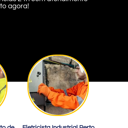
nto agora!
rto de
Eletricista Industrial Perto