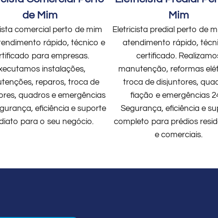
de Mim
Mim
cista comercial perto de mim
Eletricista predial perto de
endimento rápido, técnico e
atendimento rápido, técn
rtificado para empresas.
certificado. Realizamo
xecutamos instalações,
manutenção, reformas elét
enções, reparos, troca de
troca de disjuntores, qua
tores, quadros e emergências
fiação e emergências 2
gurança, eficiência e suporte
Segurança, eficiência e su
diato para o seu negócio.
completo para prédios resid
e comerciais.