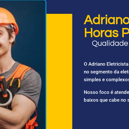
Adriano 
Horas P
Qualidade 
O Adriano Eletricis
no segmento da elet
simples e complexo
Nosso foco é atende
baixos que cabe no 