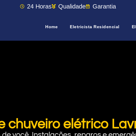
24 Horas
Qualidade
Garantia
Home
Eletricista Residencial
El
e chuveiro elétrico Lav
rto de você. Instalações, reparos e eme