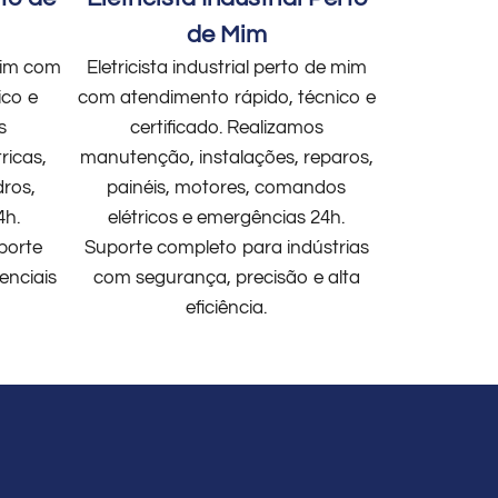
de Mim
 mim com
Eletricista industrial perto de mim
ico e
com atendimento rápido, técnico e
s
certificado. Realizamos
ricas,
manutenção, instalações, reparos,
dros,
painéis, motores, comandos
4h.
elétricos e emergências 24h.
porte
Suporte completo para indústrias
enciais
com segurança, precisão e alta
eficiência.