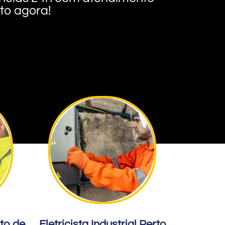
nto agora!
rto de
Eletricista Industrial Perto