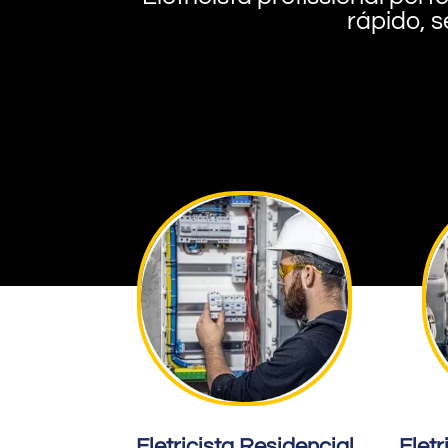
rápido, s
Eletricista Residencial
Eletr