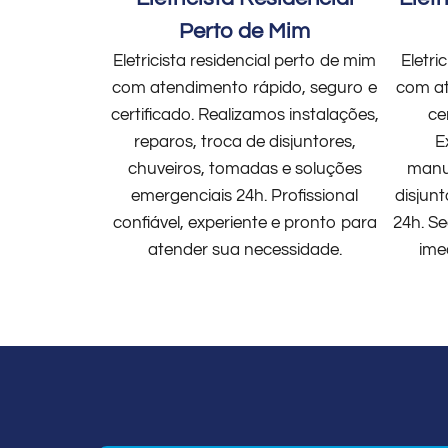
Perto de Mim
Eletricista residencial perto de mim
Eletri
com atendimento rápido, seguro e
com at
certificado. Realizamos instalações,
ce
reparos, troca de disjuntores,
E
chuveiros, tomadas e soluções
manut
emergenciais 24h. Profissional
disjun
confiável, experiente e pronto para
24h. Se
atender sua necessidade.
ime