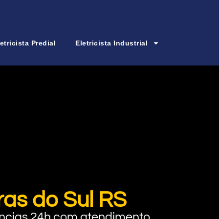
etricista Predial
Eletricista Industrial
ras do Sul RS
rgências 24h com atendimento