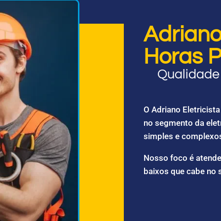
Adriano 
Horas P
Qualidade 
O Adriano Eletricis
no segmento da elet
simples e complexo
Nosso foco é atende
baixos que cabe no 