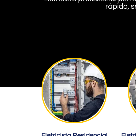
rápido, s
Eletricista Residencial
Eletr