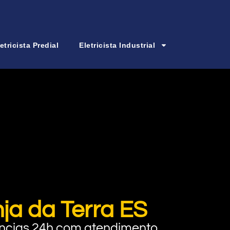
etricista Predial
Eletricista Industrial
nja da Terra ES
rgências 24h com atendimento