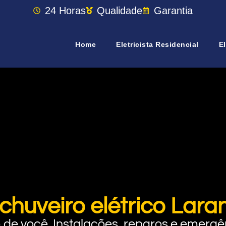
24 Horas
Qualidade
Garantia
Home
Eletricista Residencial
El
chuveiro elétrico Lara
rto de você. Instalações, reparos e eme