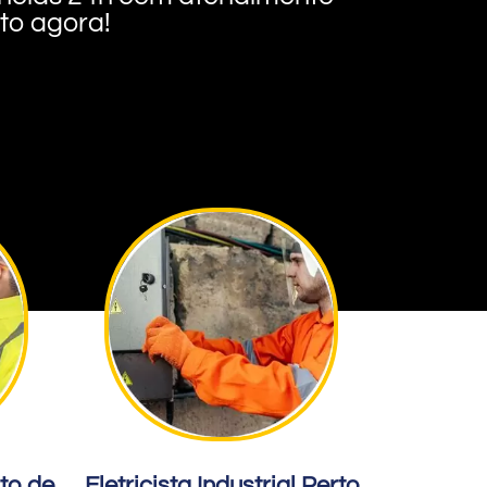
nto agora!
rto de
Eletricista Industrial Perto