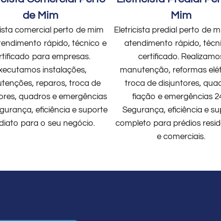
de Mim
Mim
cista comercial perto de mim
Eletricista predial perto de
endimento rápido, técnico e
atendimento rápido, técn
rtificado para empresas.
certificado. Realizamo
xecutamos instalações,
manutenção, reformas elét
enções, reparos, troca de
troca de disjuntores, qua
tores, quadros e emergências
fiação e emergências 2
gurança, eficiência e suporte
Segurança, eficiência e su
diato para o seu negócio.
completo para prédios resid
e comerciais.