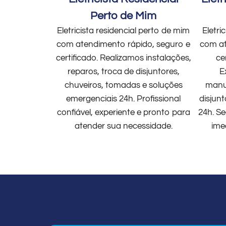
Perto de Mim
Eletricista residencial perto de mim
Eletri
com atendimento rápido, seguro e
com at
certificado. Realizamos instalações,
ce
reparos, troca de disjuntores,
E
chuveiros, tomadas e soluções
manut
emergenciais 24h. Profissional
disjun
confiável, experiente e pronto para
24h. Se
atender sua necessidade.
ime