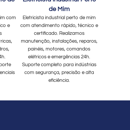
de Mim
 mim com
Eletricista industrial perto de mim
ico e
com atendimento rápido, técnico e
s
certificado. Realizamos
ricas,
manutenção, instalações, reparos,
dros,
painéis, motores, comandos
4h.
elétricos e emergências 24h.
porte
Suporte completo para indústrias
enciais
com segurança, precisão e alta
eficiência.