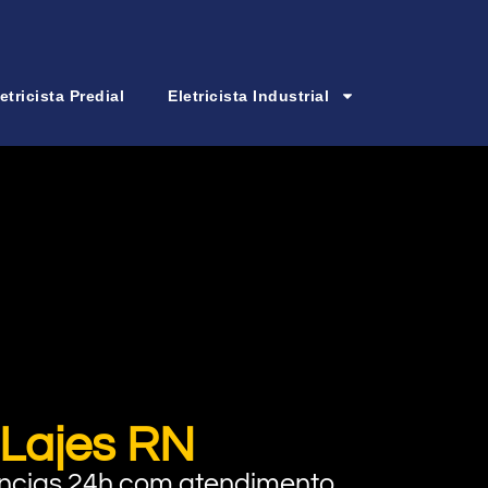
etricista Predial
Eletricista Industrial
 Lajes RN
rgências 24h com atendimento