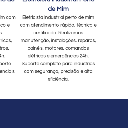
de Mim
 mim com
Eletricista industrial perto de mim
ico e
com atendimento rápido, técnico e
s
certificado. Realizamos
ricas,
manutenção, instalações, reparos,
dros,
painéis, motores, comandos
4h.
elétricos e emergências 24h.
porte
Suporte completo para indústrias
enciais
com segurança, precisão e alta
eficiência.