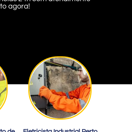
nto agora!
rto de
Eletricista Industrial Perto