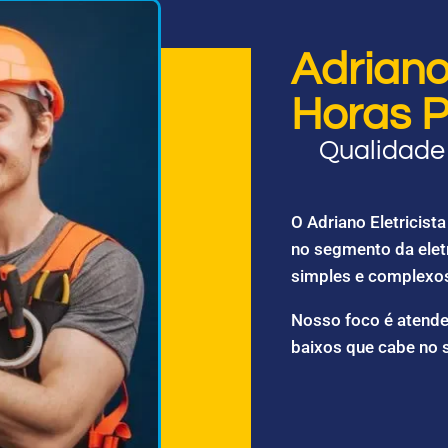
Adriano 
Horas P
Qualidade 
O Adriano Eletricis
no segmento da elet
simples e complexo
Nosso foco é atende
baixos que cabe no 