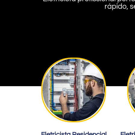
rápido, s
Eletricista Residencial
Eletr