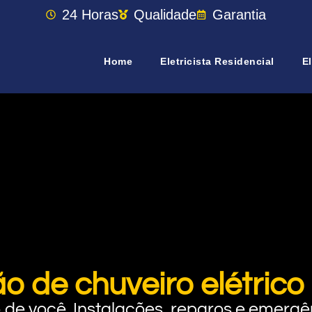
24 Horas
Qualidade
Garantia
Home
Eletricista Residencial
El
ão de chuveiro elétrico
rto de você. Instalações, reparos e eme