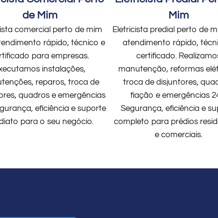
de Mim
Mim
cista comercial perto de mim
Eletricista predial perto de
endimento rápido, técnico e
atendimento rápido, técn
rtificado para empresas.
certificado. Realizamo
xecutamos instalações,
manutenção, reformas elét
enções, reparos, troca de
troca de disjuntores, qua
tores, quadros e emergências
fiação e emergências 2
gurança, eficiência e suporte
Segurança, eficiência e su
diato para o seu negócio.
completo para prédios resid
e comerciais.