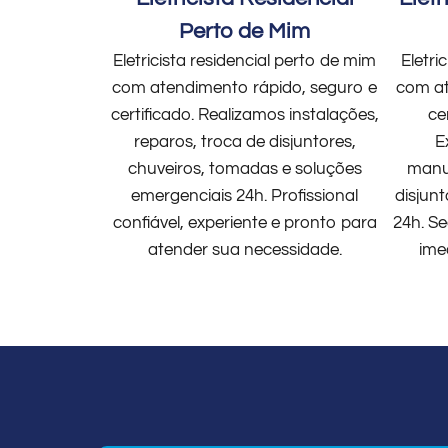
Perto de Mim
Eletricista residencial perto de mim
Eletri
com atendimento rápido, seguro e
com at
certificado. Realizamos instalações,
ce
reparos, troca de disjuntores,
E
chuveiros, tomadas e soluções
manut
emergenciais 24h. Profissional
disjun
confiável, experiente e pronto para
24h. Se
atender sua necessidade.
ime