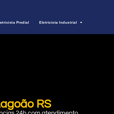
etricista Predial
Eletricista Industrial
 Lagoão RS
rgências 24h com atendimento