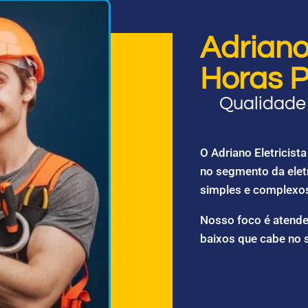
Adriano 
Horas P
Qualidade 
O Adriano Eletricis
no segmento da elet
simples e complexo
Nosso foco é atende
baixos que cabe no 