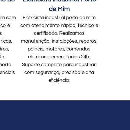
de Mim
 mim com
Eletricista industrial perto de mim
ico e
com atendimento rápido, técnico e
s
certificado. Realizamos
ricas,
manutenção, instalações, reparos,
dros,
painéis, motores, comandos
4h.
elétricos e emergências 24h.
porte
Suporte completo para indústrias
enciais
com segurança, precisão e alta
eficiência.