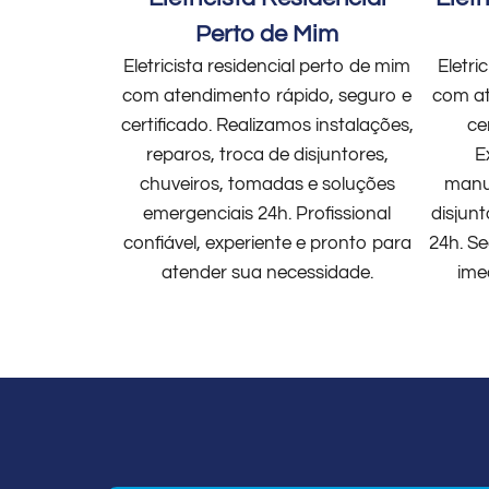
Perto de Mim
Eletricista residencial perto de mim
Eletri
com atendimento rápido, seguro e
com at
certificado. Realizamos instalações,
ce
reparos, troca de disjuntores,
E
chuveiros, tomadas e soluções
manut
emergenciais 24h. Profissional
disjun
confiável, experiente e pronto para
24h. Se
atender sua necessidade.
ime