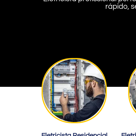
rápido, s
Eletricista Residencial
Eletr