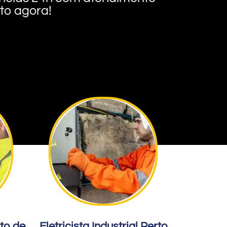
nto agora!
rto de
Eletricista Industrial Perto