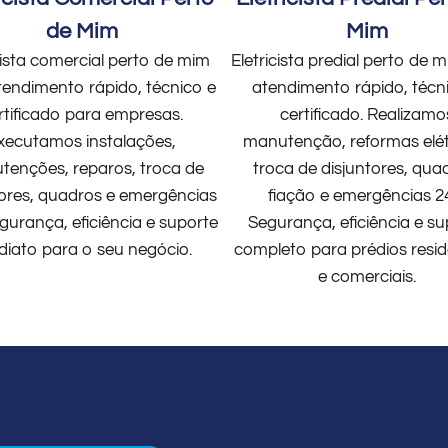
de Mim
Mim
cista comercial perto de mim
Eletricista predial perto de
endimento rápido, técnico e
atendimento rápido, técn
rtificado para empresas.
certificado. Realizamo
xecutamos instalações,
manutenção, reformas elét
enções, reparos, troca de
troca de disjuntores, qua
tores, quadros e emergências
fiação e emergências 2
gurança, eficiência e suporte
Segurança, eficiência e su
diato para o seu negócio.
completo para prédios resid
e comerciais.