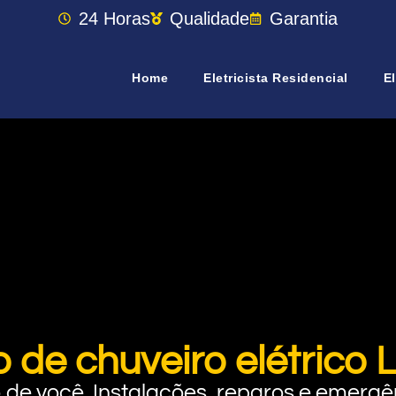
24 Horas
Qualidade
Garantia
Home
Eletricista Residencial
El
o de chuveiro elétrico
rto de você. Instalações, reparos e eme