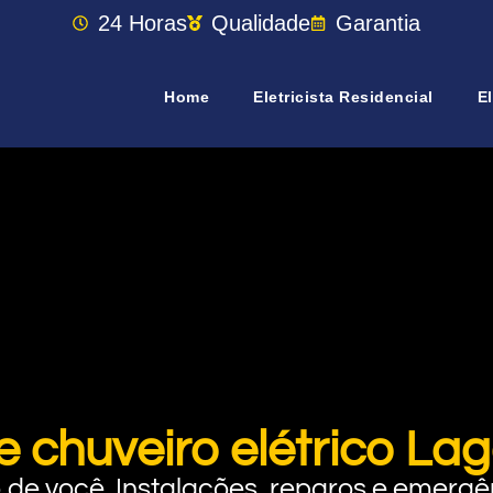
24 Horas
Qualidade
Garantia
Home
Eletricista Residencial
El
e chuveiro elétrico L
rto de você. Instalações, reparos e eme