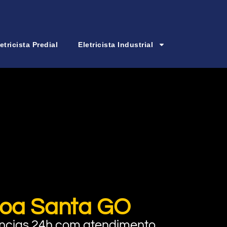
etricista Predial
Eletricista Industrial
agoa Santa GO
rgências 24h com atendimento