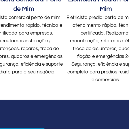
de Mim
Mim
cista comercial perto de mim
Eletricista predial perto de
endimento rápido, técnico e
atendimento rápido, técn
rtificado para empresas.
certificado. Realizamo
xecutamos instalações,
manutenção, reformas elét
enções, reparos, troca de
troca de disjuntores, qua
tores, quadros e emergências
fiação e emergências 2
gurança, eficiência e suporte
Segurança, eficiência e su
diato para o seu negócio.
completo para prédios resid
e comerciais.