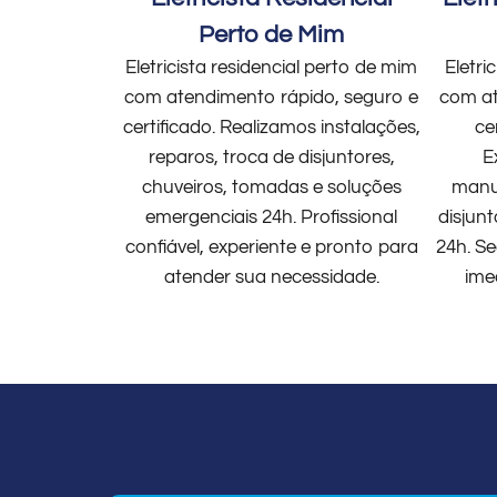
Perto de Mim
Eletricista residencial perto de mim
Eletri
com atendimento rápido, seguro e
com at
certificado. Realizamos instalações,
ce
reparos, troca de disjuntores,
E
chuveiros, tomadas e soluções
manut
emergenciais 24h. Profissional
disjun
confiável, experiente e pronto para
24h. Se
atender sua necessidade.
ime