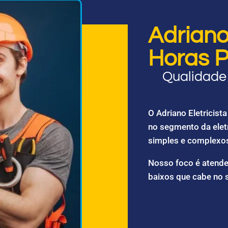
Adriano 
Horas P
Qualidade 
O Adriano Eletricis
no segmento da elet
simples e complexo
Nosso foco é atende
baixos que cabe no 