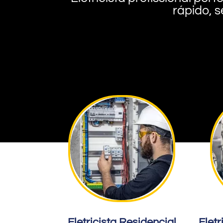
rápido, s
Eletricista Residencial
Eletr