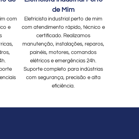
de Mim
 mim com
Eletricista industrial perto de mim
ico e
com atendimento rápido, técnico e
s
certificado. Realizamos
ricas,
manutenção, instalações, reparos,
dros,
painéis, motores, comandos
4h.
elétricos e emergências 24h.
porte
Suporte completo para indústrias
enciais
com segurança, precisão e alta
eficiência.