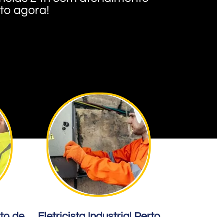
nto agora!
rto de
Eletricista Industrial Perto