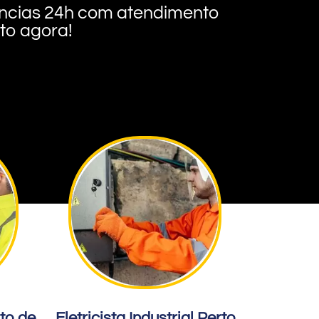
rgências 24h com atendimento
nto agora!
rto de
Eletricista Industrial Perto