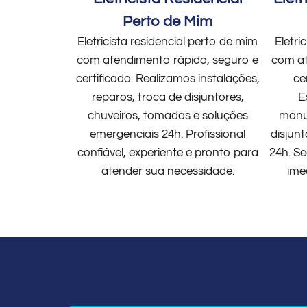
Perto de Mim
Eletricista residencial perto de mim
Eletri
com atendimento rápido, seguro e
com at
certificado. Realizamos instalações,
ce
reparos, troca de disjuntores,
E
chuveiros, tomadas e soluções
manut
emergenciais 24h. Profissional
disjun
confiável, experiente e pronto para
24h. Se
atender sua necessidade.
ime