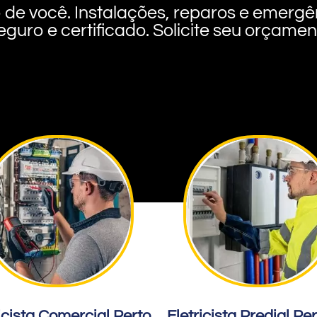
rto de você. Instalações, reparos e eme
eguro e certificado. Solicite seu orçame
icista Comercial Perto
Eletricista Predial Pe