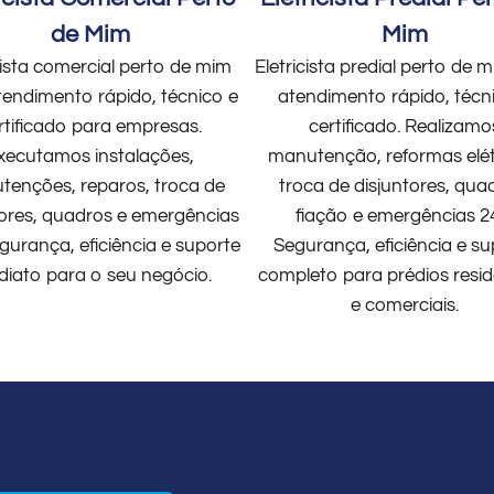
de Mim
Mim
cista comercial perto de mim
Eletricista predial perto de
endimento rápido, técnico e
atendimento rápido, técn
rtificado para empresas.
certificado. Realizamo
xecutamos instalações,
manutenção, reformas elét
enções, reparos, troca de
troca de disjuntores, qua
tores, quadros e emergências
fiação e emergências 2
gurança, eficiência e suporte
Segurança, eficiência e su
diato para o seu negócio.
completo para prédios resid
e comerciais.