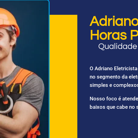
Adriano 
Horas P
Qualidade 
O Adriano Eletricis
no segmento da elet
simples e complexo
Nosso foco é atende
baixos que cabe no 