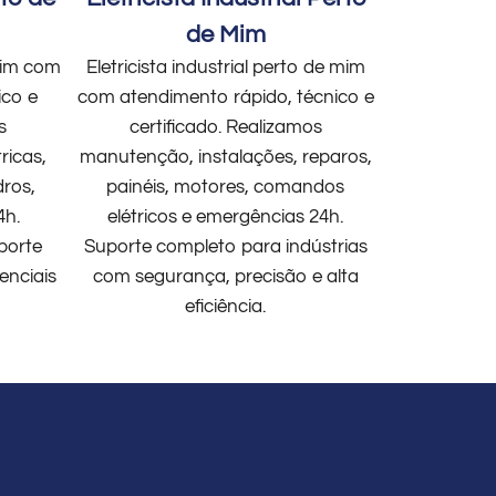
de Mim
 mim com
Eletricista industrial perto de mim
ico e
com atendimento rápido, técnico e
s
certificado. Realizamos
ricas,
manutenção, instalações, reparos,
dros,
painéis, motores, comandos
4h.
elétricos e emergências 24h.
porte
Suporte completo para indústrias
enciais
com segurança, precisão e alta
eficiência.