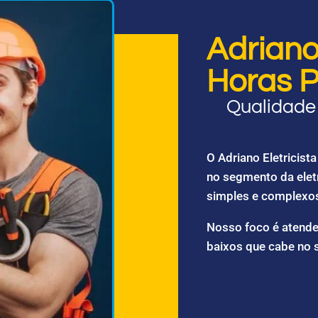
Adriano 
Horas P
Qualidade 
O Adriano Eletricis
no segmento da elet
simples e complexo
Nosso foco é atende
baixos que cabe no 