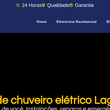
24 Horas
Qualidade
Garantia
Home
Eletricista Residencial
El
de chuveiro elétrico L
rto de você. Instalações, reparos e eme