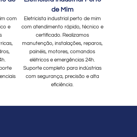
de Mim
 mim com
Eletricista industrial perto de mim
ico e
com atendimento rápido, técnico e
s
certificado. Realizamos
ricas,
manutenção, instalações, reparos,
dros,
painéis, motores, comandos
4h.
elétricos e emergências 24h.
porte
Suporte completo para indústrias
enciais
com segurança, precisão e alta
eficiência.