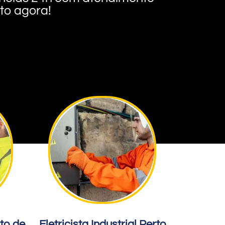
nto agora!
rto de
Eletricista Industrial Perto