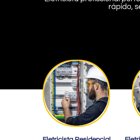
rápido, s
Eletricista Residencial
Eletr