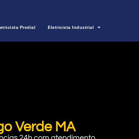
etricista Predial
Eletricista Industrial
ago Verde MA
rgências 24h com atendimento