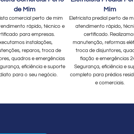
de Mim
Mim
cista comercial perto de mim
Eletricista predial perto de
endimento rápido, técnico e
atendimento rápido, técn
rtificado para empresas.
certificado. Realizamo
xecutamos instalações,
manutenção, reformas elét
enções, reparos, troca de
troca de disjuntores, qua
tores, quadros e emergências
fiação e emergências 2
gurança, eficiência e suporte
Segurança, eficiência e su
diato para o seu negócio.
completo para prédios resid
e comerciais.