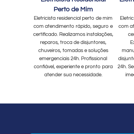
Perto de Mim
Eletricista residencial perto de mim
Eletri
com atendimento rápido, seguro e
com at
certificado. Realizamos instalações,
ce
reparos, troca de disjuntores,
E
chuveiros, tomadas e soluções
manut
emergenciais 24h. Profissional
disjun
confiável, experiente e pronto para
24h. Se
atender sua necessidade.
ime