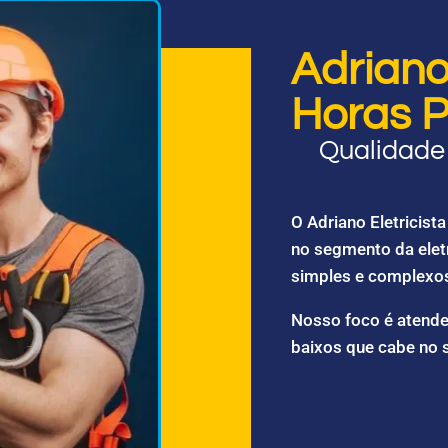
Adriano 
Horas P
Qualidade 
O Adriano Eletricis
no segmento da elet
simples e complexo
Nosso foco é atende
baixos que cabe no 