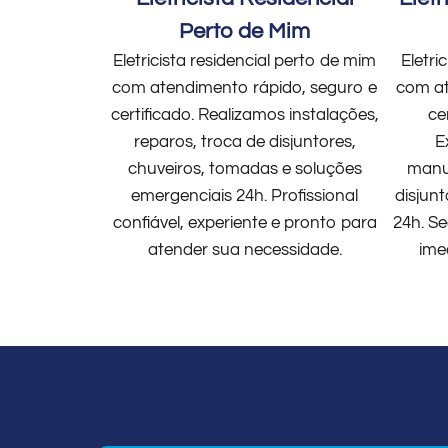
Perto de Mim
Eletricista residencial perto de mim
Eletri
com atendimento rápido, seguro e
com at
certificado. Realizamos instalações,
ce
reparos, troca de disjuntores,
E
chuveiros, tomadas e soluções
manut
emergenciais 24h. Profissional
disjun
confiável, experiente e pronto para
24h. Se
atender sua necessidade.
ime