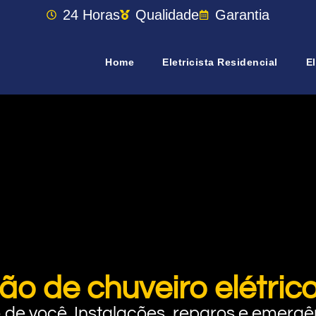
24 Horas
Qualidade
Garantia
Home
Eletricista Residencial
El
ão de chuveiro elétric
rto de você. Instalações, reparos e eme