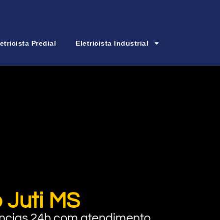
etricista Predial
Eletricista Industrial
o Juti MS
rgências 24h com atendimento