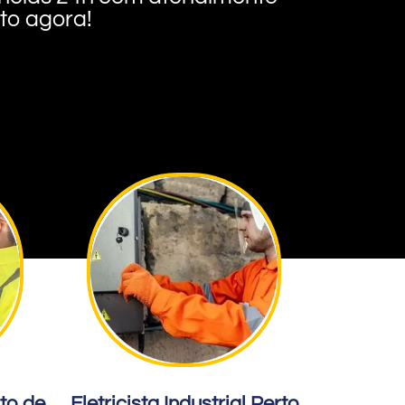
nto agora!
rto de
Eletricista Industrial Perto