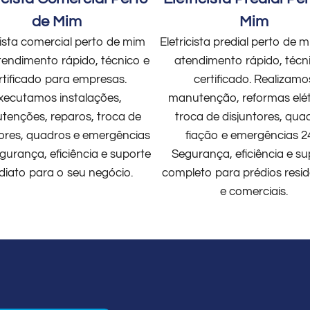
de Mim
Mim
cista comercial perto de mim
Eletricista predial perto de
endimento rápido, técnico e
atendimento rápido, técn
rtificado para empresas.
certificado. Realizamo
xecutamos instalações,
manutenção, reformas elét
enções, reparos, troca de
troca de disjuntores, qua
tores, quadros e emergências
fiação e emergências 2
gurança, eficiência e suporte
Segurança, eficiência e su
diato para o seu negócio.
completo para prédios resid
e comerciais.