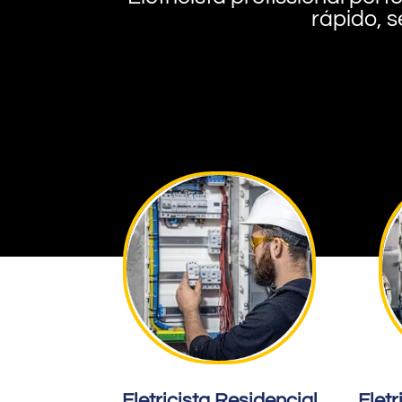
rápido, s
Eletricista Residencial
Eletr