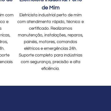
de Mim
 mim com
Eletricista industrial perto de mim
ico e
com atendimento rápido, técnico e
s
certificado. Realizamos
ricas,
manutenção, instalações, reparos,
dros,
painéis, motores, comandos
4h.
elétricos e emergências 24h.
porte
Suporte completo para indústrias
enciais
com segurança, precisão e alta
eficiência.