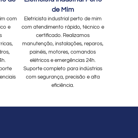
de Mim
 mim com
Eletricista industrial perto de mim
ico e
com atendimento rápido, técnico e
s
certificado. Realizamos
ricas,
manutenção, instalações, reparos,
dros,
painéis, motores, comandos
4h.
elétricos e emergências 24h.
porte
Suporte completo para indústrias
enciais
com segurança, precisão e alta
eficiência.