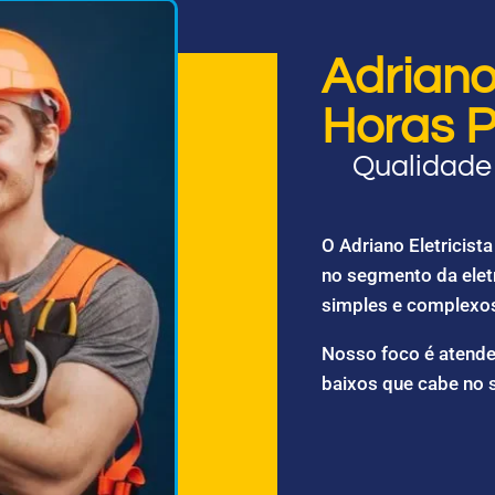
Adriano 
Horas P
Qualidade 
O Adriano Eletricis
no segmento da elet
simples e complexo
Nosso foco é atende
baixos que cabe no 