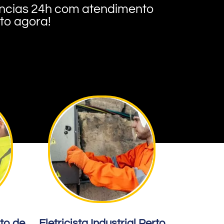
rgências 24h com atendimento
nto agora!
rto de
Eletricista Industrial Perto