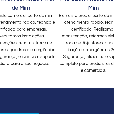
de Mim
Mim
cista comercial perto de mim
Eletricista predial perto de
endimento rápido, técnico e
atendimento rápido, técn
rtificado para empresas.
certificado. Realizamo
xecutamos instalações,
manutenção, reformas elét
enções, reparos, troca de
troca de disjuntores, qua
tores, quadros e emergências
fiação e emergências 2
gurança, eficiência e suporte
Segurança, eficiência e su
diato para o seu negócio.
completo para prédios resid
e comerciais.