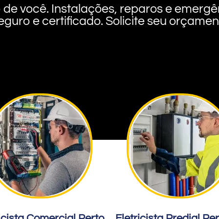
rto de você. Instalações, reparos e eme
eguro e certificado. Solicite seu orçame
icista Comercial Perto
Eletricista Predial Pe