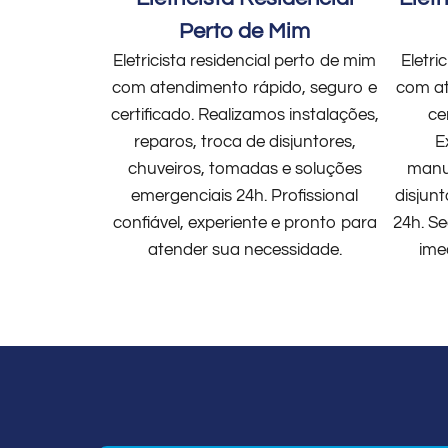
Perto de Mim
Eletricista residencial perto de mim
Eletri
com atendimento rápido, seguro e
com at
certificado. Realizamos instalações,
ce
reparos, troca de disjuntores,
E
chuveiros, tomadas e soluções
manut
emergenciais 24h. Profissional
disjun
confiável, experiente e pronto para
24h. Se
atender sua necessidade.
ime