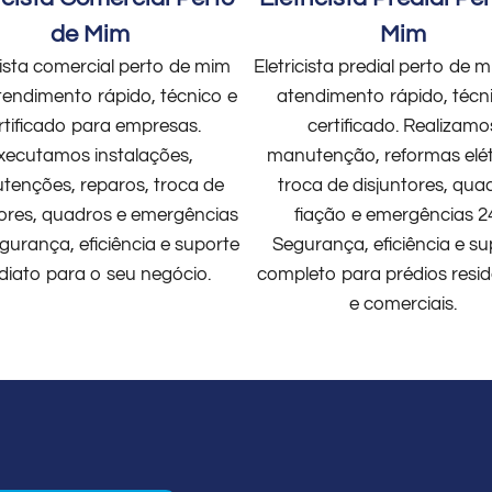
de Mim
Mim
cista comercial perto de mim
Eletricista predial perto de
endimento rápido, técnico e
atendimento rápido, técn
rtificado para empresas.
certificado. Realizamo
xecutamos instalações,
manutenção, reformas elét
enções, reparos, troca de
troca de disjuntores, qua
tores, quadros e emergências
fiação e emergências 2
gurança, eficiência e suporte
Segurança, eficiência e su
diato para o seu negócio.
completo para prédios resid
e comerciais.