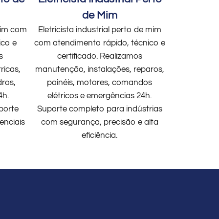
de Mim
 mim com
Eletricista industrial perto de mim
ico e
com atendimento rápido, técnico e
s
certificado. Realizamos
ricas,
manutenção, instalações, reparos,
dros,
painéis, motores, comandos
4h.
elétricos e emergências 24h.
porte
Suporte completo para indústrias
enciais
com segurança, precisão e alta
eficiência.