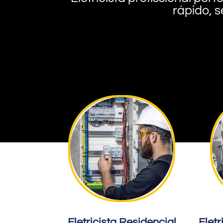
rápido, s
Eletricista Residencial
Eletr