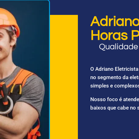
Adriano 
Horas P
Qualidade 
O Adriano Eletricis
no segmento da elet
simples e complexo
Nosso foco é atende
baixos que cabe no 