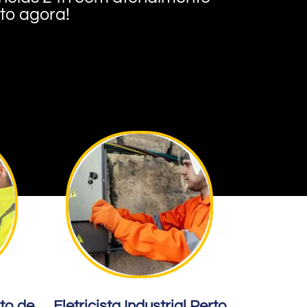
nto agora!
rto de
Eletricista Industrial Perto