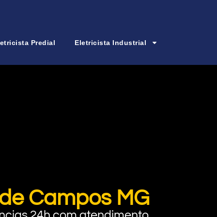
etricista Predial
Eletricista Industrial
es de Campos MG
rgências 24h com atendimento