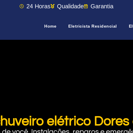
24 Horas
Qualidade
Garantia
Home
Eletricista Residencial
El
chuveiro elétrico Dor
rto de você. Instalações, reparos e eme