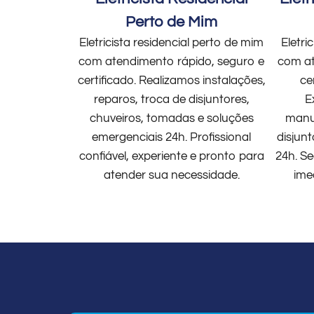
Perto de Mim
Eletricista residencial perto de mim
Eletri
com atendimento rápido, seguro e
com at
certificado. Realizamos instalações,
ce
reparos, troca de disjuntores,
E
chuveiros, tomadas e soluções
manut
emergenciais 24h. Profissional
disjun
confiável, experiente e pronto para
24h. Se
atender sua necessidade.
ime