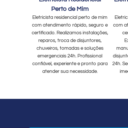
Perto de Mim
Eletricista residencial perto de mim
Eletri
com atendimento rápido, seguro e
com at
certificado. Realizamos instalações,
ce
reparos, troca de disjuntores,
E
chuveiros, tomadas e soluções
manut
emergenciais 24h. Profissional
disjun
confiável, experiente e pronto para
24h. Se
atender sua necessidade.
ime