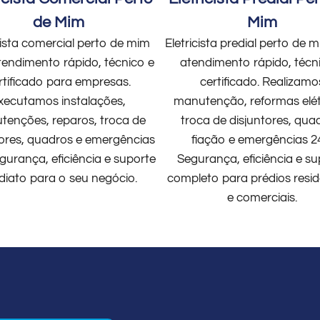
de Mim
Mim
cista comercial perto de mim
Eletricista predial perto de
endimento rápido, técnico e
atendimento rápido, técn
rtificado para empresas.
certificado. Realizamo
xecutamos instalações,
manutenção, reformas elét
enções, reparos, troca de
troca de disjuntores, qua
tores, quadros e emergências
fiação e emergências 2
gurança, eficiência e suporte
Segurança, eficiência e su
diato para o seu negócio.
completo para prédios resid
e comerciais.