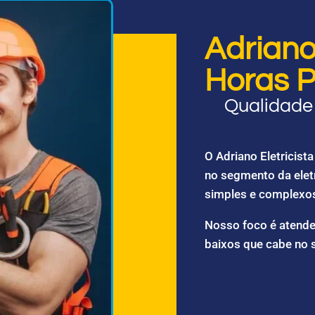
Adriano 
Horas P
Qualidade 
O Adriano Eletricis
no segmento da elet
simples e complexo
Nosso foco é atende
baixos que cabe no 