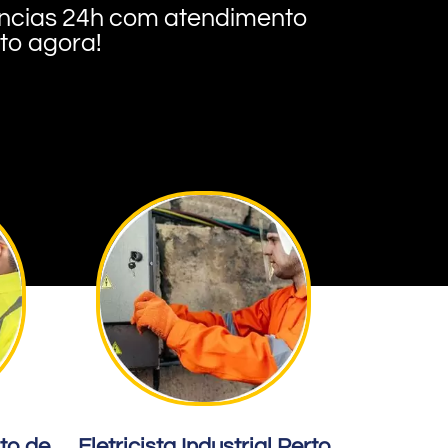
rgências 24h com atendimento
nto agora!
rto de
Eletricista Industrial Perto