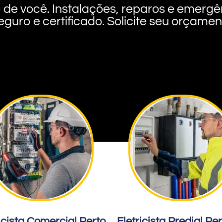
rto de você. Instalações, reparos e eme
eguro e certificado. Solicite seu orçame
icista Comercial Perto
Eletricista Predial Pe