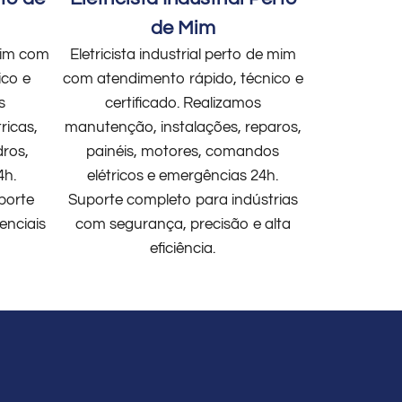
de Mim
 mim com
Eletricista industrial perto de mim
ico e
com atendimento rápido, técnico e
s
certificado. Realizamos
ricas,
manutenção, instalações, reparos,
dros,
painéis, motores, comandos
4h.
elétricos e emergências 24h.
porte
Suporte completo para indústrias
enciais
com segurança, precisão e alta
eficiência.