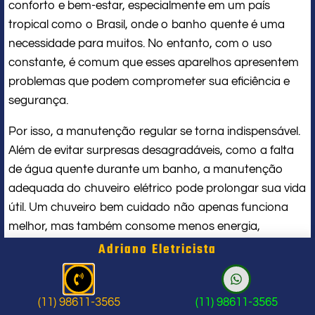
conforto e bem-estar, especialmente em um país
tropical como o Brasil, onde o banho quente é uma
necessidade para muitos. No entanto, com o uso
constante, é comum que esses aparelhos apresentem
problemas que podem comprometer sua eficiência e
segurança.
Por isso, a manutenção regular se torna indispensável.
Além de evitar surpresas desagradáveis, como a falta
de água quente durante um banho, a manutenção
adequada do chuveiro elétrico pode prolongar sua vida
útil. Um chuveiro bem cuidado não apenas funciona
melhor, mas também consome menos energia,
contribuindo para a economia na conta de luz.
Adriano Eletricista
Portanto, investir na manutenção desse equipamento
é uma decisão inteligente que traz benefícios tanto
(11) 98611-3565
(11) 98611-3565
financeiros quanto em termos de conforto.