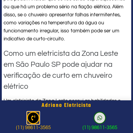
ou que há um problema sério na fiação elétrica. Além
disso, se o chuveiro apresentar falhas intermitentes,
como variações na temperatura da água ou
funcionamento irregular, isso também pode ser um
indicativo de curto-circuito.
Como um eletricista da Zona Leste
em São Paulo SP pode ajudar na
verificação de curto em chuveiro
elétrico
Um eletricista da Zona Leste possui as habilidades e
Adriano Eletricista
conhecimentos necessários para realizar uma
verificação minuciosa em chuveiros elétricos. Esse
profissional pode identificar rapidamente os sinais de
(11) 98611-3565
(11) 98611-3565
curto-circuito e determinar a causa raiz do problema.