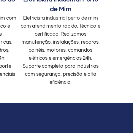
de Mim
 mim com
Eletricista industrial perto de mim
ico e
com atendimento rápido, técnico e
s
certificado. Realizamos
ricas,
manutenção, instalações, reparos,
dros,
painéis, motores, comandos
4h.
elétricos e emergências 24h.
porte
Suporte completo para indústrias
enciais
com segurança, precisão e alta
eficiência.