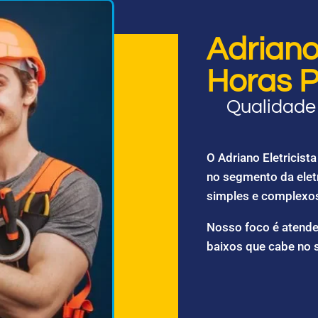
Adriano 
Horas P
Qualidade 
O Adriano Eletricis
no segmento da elet
simples e complexo
Nosso foco é atende
baixos que cabe no 