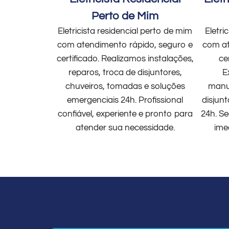
Perto de Mim
Eletricista residencial perto de mim
Eletri
com atendimento rápido, seguro e
com at
certificado. Realizamos instalações,
ce
reparos, troca de disjuntores,
E
chuveiros, tomadas e soluções
manut
emergenciais 24h. Profissional
disjun
confiável, experiente e pronto para
24h. Se
atender sua necessidade.
ime