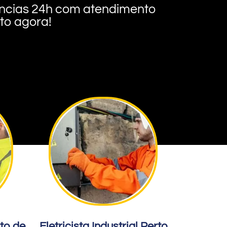
rgências 24h com atendimento
nto agora!
rto de
Eletricista Industrial Perto