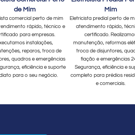
de Mim
Mim
cista comercial perto de mim
Eletricista predial perto de
endimento rápido, técnico e
atendimento rápido, técn
rtificado para empresas.
certificado. Realizamo
xecutamos instalações,
manutenção, reformas elét
enções, reparos, troca de
troca de disjuntores, qua
tores, quadros e emergências
fiação e emergências 2
gurança, eficiência e suporte
Segurança, eficiência e su
diato para o seu negócio.
completo para prédios resid
e comerciais.