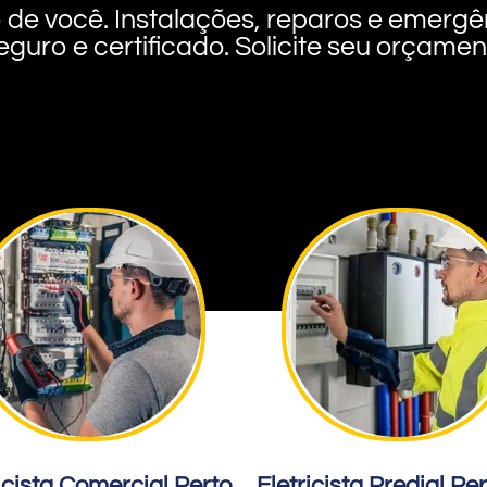
rto de você. Instalações, reparos e eme
eguro e certificado. Solicite seu orçame
icista Comercial Perto
Eletricista Predial Pe