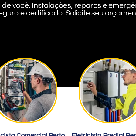
rto de você. Instalações, reparos e eme
eguro e certificado. Solicite seu orçame
icista Comercial Perto
Eletricista Predial Pe