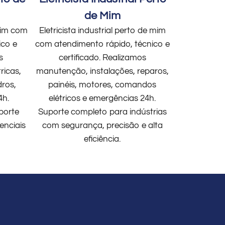
de Mim
 mim com
Eletricista industrial perto de mim
ico e
com atendimento rápido, técnico e
s
certificado. Realizamos
ricas,
manutenção, instalações, reparos,
dros,
painéis, motores, comandos
4h.
elétricos e emergências 24h.
porte
Suporte completo para indústrias
enciais
com segurança, precisão e alta
eficiência.