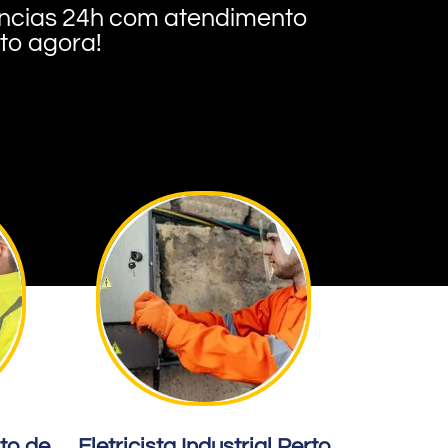
rgências 24h com atendimento
nto agora!
rto de
Eletricista Industrial Perto