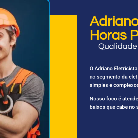
Adriano 
Horas P
Qualidade 
O Adriano Eletricis
no segmento da elet
simples e complexo
Nosso foco é atende
baixos que cabe no 