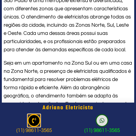
São Paulo é uma metrópole extensa e diversificada,
com diferentes zonas que apresentam características
únicas. O atendimento de eletricistas abrange todas as
regiões da cidade, incluindo as Zonas Norte, Sul, Leste
e Oeste. Cada uma dessas áreas possui suas
particularidades, e os profissionais estão preparados
para atender às demandas específicas de cada local.
Seja em um apartamento na Zona Sul ou em uma casa
na Zona Norte, a presença de eletricistas qualificados é
fundamental para resolver problemas elétricos de
forma rápida e eficiente. Além da abrangência
geográfica, o atendimento também se adapta às
necessidades dos clientes. Em áreas mais densamente
Adriano Eletricista
povoadas, como o Centro e a Zona Leste, a demanda
por serviços elétricos pode ser maior devido ao número
elevado de residências e estabelecimentos comerciais.
(11) 98611-3565
(11) 98611-3565