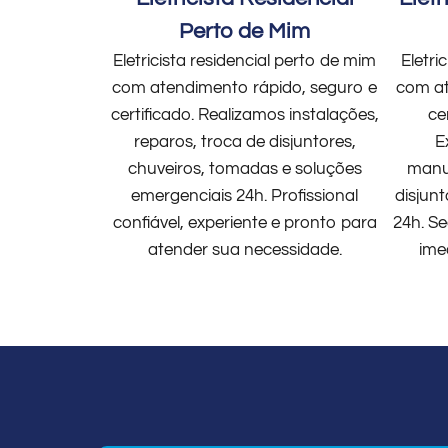
Perto de Mim
Eletricista residencial perto de mim
Eletri
com atendimento rápido, seguro e
com at
certificado. Realizamos instalações,
ce
reparos, troca de disjuntores,
E
chuveiros, tomadas e soluções
manut
emergenciais 24h. Profissional
disjun
confiável, experiente e pronto para
24h. Se
atender sua necessidade.
ime