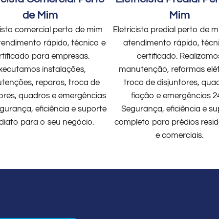
de Mim
Mim
cista comercial perto de mim
Eletricista predial perto de
endimento rápido, técnico e
atendimento rápido, técn
rtificado para empresas.
certificado. Realizamo
xecutamos instalações,
manutenção, reformas elét
enções, reparos, troca de
troca de disjuntores, qua
tores, quadros e emergências
fiação e emergências 2
gurança, eficiência e suporte
Segurança, eficiência e su
diato para o seu negócio.
completo para prédios resid
e comerciais.