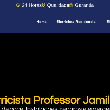
24 Horas
Qualidade
Garantia
Home
Eletricista Residencial
El
tricista Professor Jami
rto de você. Instalações, reparos e eme