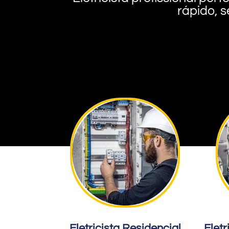
rápido, s
Eletricista Residencial
Eletr