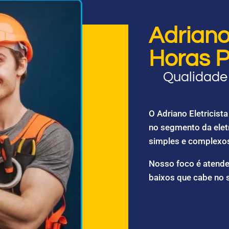
Adriano 
Horas P
Qualidade 
O Adriano Eletricis
no segmento da elet
simples e complexo
Nosso foco é atende
baixos que cabe no 