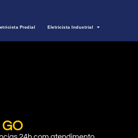
etricista Predial
Eletricista Industrial
l GO
rgências 24h com atendimento