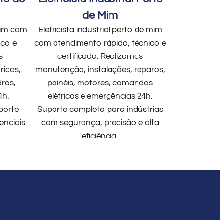
de Mim
 mim com
Eletricista industrial perto de mim
ico e
com atendimento rápido, técnico e
s
certificado. Realizamos
ricas,
manutenção, instalações, reparos,
dros,
painéis, motores, comandos
4h.
elétricos e emergências 24h.
porte
Suporte completo para indústrias
enciais
com segurança, precisão e alta
eficiência.