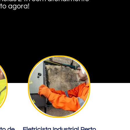
nto agora!
rto de
Eletricista Industrial Perto