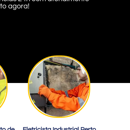
nto agora!
rto de
Eletricista Industrial Perto