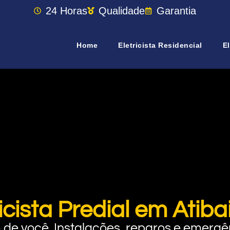
24 Horas
Qualidade
Garantia
Home
Eletricista Residencial
El
ricista Predial em Atiba
rto de você. Instalações, reparos e eme