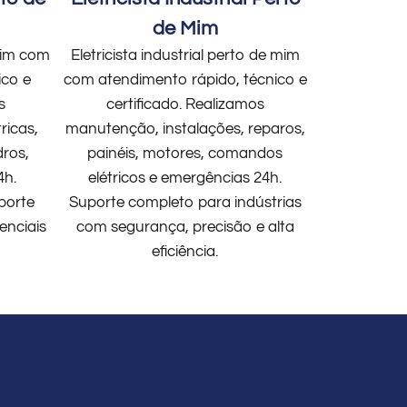
de Mim
 mim com
Eletricista industrial perto de mim
ico e
com atendimento rápido, técnico e
s
certificado. Realizamos
ricas,
manutenção, instalações, reparos,
dros,
painéis, motores, comandos
4h.
elétricos e emergências 24h.
porte
Suporte completo para indústrias
enciais
com segurança, precisão e alta
eficiência.