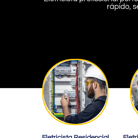
rápido, s
Eletricista Residencial
Eletr