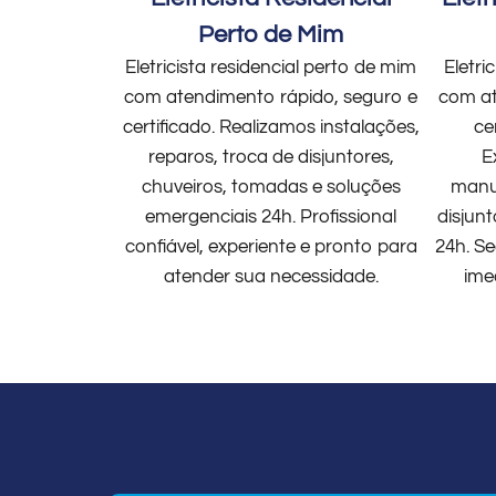
Perto de Mim
Eletricista residencial perto de mim
Eletri
com atendimento rápido, seguro e
com at
certificado. Realizamos instalações,
ce
reparos, troca de disjuntores,
E
chuveiros, tomadas e soluções
manut
emergenciais 24h. Profissional
disjun
confiável, experiente e pronto para
24h. Se
atender sua necessidade.
ime