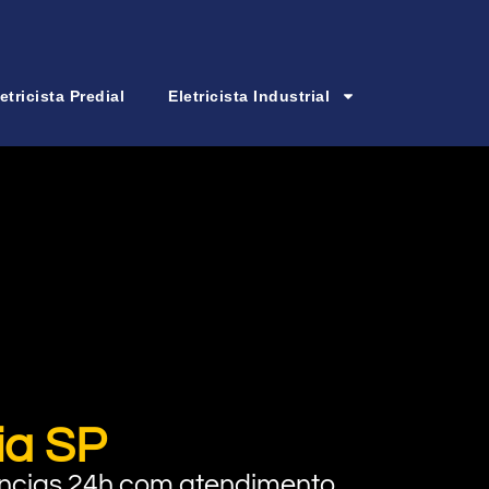
etricista Predial
Eletricista Industrial
ia SP
rgências 24h com atendimento