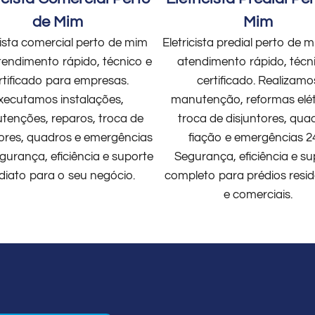
de Mim
Mim
cista comercial perto de mim
Eletricista predial perto de
endimento rápido, técnico e
atendimento rápido, técn
rtificado para empresas.
certificado. Realizamo
xecutamos instalações,
manutenção, reformas elét
enções, reparos, troca de
troca de disjuntores, qua
tores, quadros e emergências
fiação e emergências 2
gurança, eficiência e suporte
Segurança, eficiência e su
diato para o seu negócio.
completo para prédios resid
e comerciais.