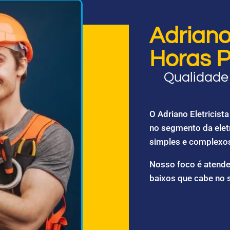
Adriano 
Horas P
Qualidade 
O Adriano Eletricis
no segmento da elet
simples e complexo
Nosso foco é atende
baixos que cabe no 