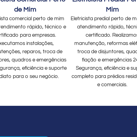
de Mim
Mim
cista comercial perto de mim
Eletricista predial perto de
endimento rápido, técnico e
atendimento rápido, técn
rtificado para empresas.
certificado. Realizamo
xecutamos instalações,
manutenção, reformas elét
enções, reparos, troca de
troca de disjuntores, qua
tores, quadros e emergências
fiação e emergências 2
gurança, eficiência e suporte
Segurança, eficiência e su
diato para o seu negócio.
completo para prédios resid
e comerciais.