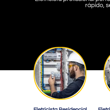
rápido, s
Eletricista Residencial
Eletr