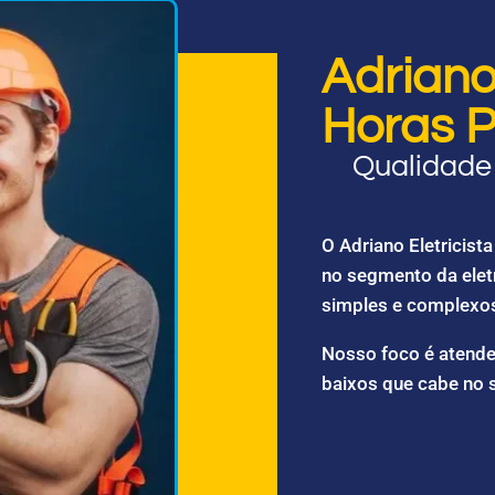
Adriano 
Horas P
Qualidade 
O Adriano Eletricis
no segmento da elet
simples e complexo
Nosso foco é atende
baixos que cabe no 