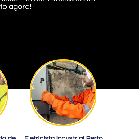
nto agora!
rto de
Eletricista Industrial Perto