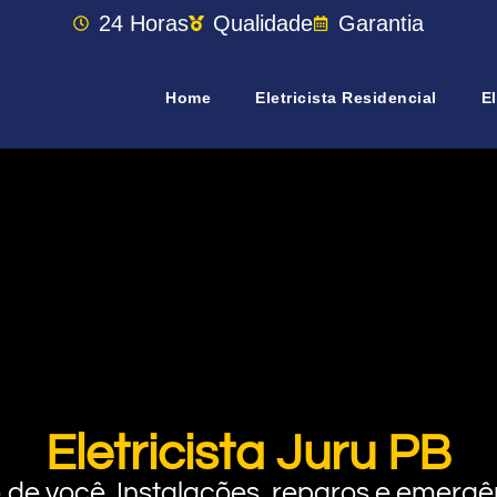
24 Horas
Qualidade
Garantia
Home
Eletricista Residencial
El
Eletricista Juru PB
rto de você. Instalações, reparos e eme