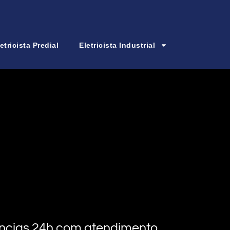
etricista Predial
Eletricista Industrial
rgências 24h com atendimento