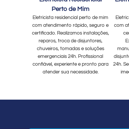
Perto de Mim
Eletricista residencial perto de mim
Eletri
com atendimento rápido, seguro e
com at
certificado. Realizamos instalações,
ce
reparos, troca de disjuntores,
E
chuveiros, tomadas e soluções
manut
emergenciais 24h. Profissional
disjun
confiável, experiente e pronto para
24h. Se
atender sua necessidade.
ime