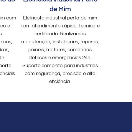
de Mim
 mim com
Eletricista industrial perto de mim
ico e
com atendimento rápido, técnico e
s
certificado. Realizamos
ricas,
manutenção, instalações, reparos,
dros,
painéis, motores, comandos
4h.
elétricos e emergências 24h.
porte
Suporte completo para indústrias
enciais
com segurança, precisão e alta
eficiência.