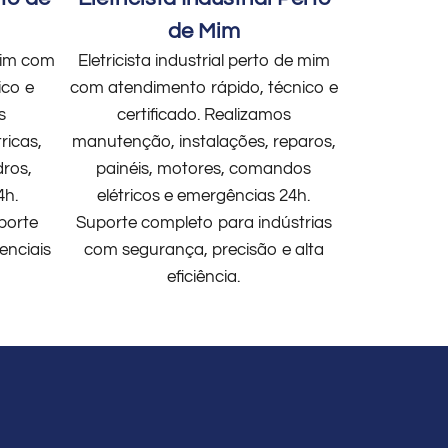
de Mim
 mim com
Eletricista industrial perto de mim
ico e
com atendimento rápido, técnico e
s
certificado. Realizamos
ricas,
manutenção, instalações, reparos,
dros,
painéis, motores, comandos
4h.
elétricos e emergências 24h.
porte
Suporte completo para indústrias
enciais
com segurança, precisão e alta
eficiência.