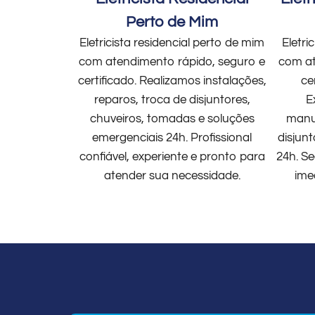
Perto de Mim
Eletricista residencial perto de mim
Eletri
com atendimento rápido, seguro e
com at
certificado. Realizamos instalações,
ce
reparos, troca de disjuntores,
E
chuveiros, tomadas e soluções
manut
emergenciais 24h. Profissional
disjun
confiável, experiente e pronto para
24h. Se
atender sua necessidade.
ime