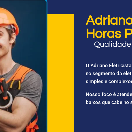
Adriano 
Horas P
Qualidade 
O Adriano Eletricis
no segmento da elet
simples e complexo
Nosso foco é atende
baixos que cabe no 