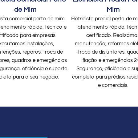
de Mim
Mim
cista comercial perto de mim
Eletricista predial perto de
endimento rápido, técnico e
atendimento rápido, técn
rtificado para empresas.
certificado. Realizamo
xecutamos instalações,
manutenção, reformas elét
enções, reparos, troca de
troca de disjuntores, qua
tores, quadros e emergências
fiação e emergências 2
gurança, eficiência e suporte
Segurança, eficiência e su
diato para o seu negócio.
completo para prédios resid
e comerciais.