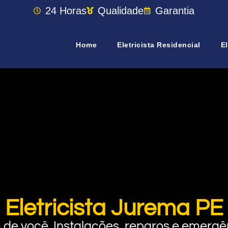
24 Horas
Qualidade
Garantia
Home
Eletricista Residencial
El
Eletricista Jurema PE
rto de você. Instalações, reparos e eme