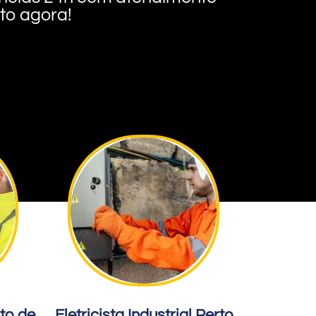
nto agora!
rto de
Eletricista Industrial Perto