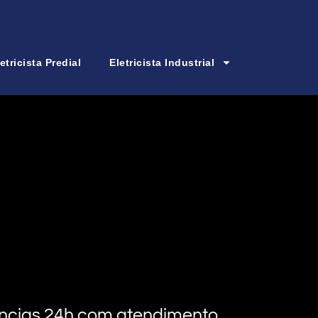
etricista Predial
Eletricista Industrial
rgências 24h com atendimento