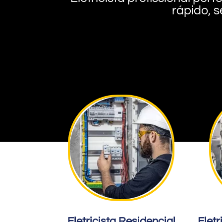
rápido, s
Eletricista Residencial
Eletr